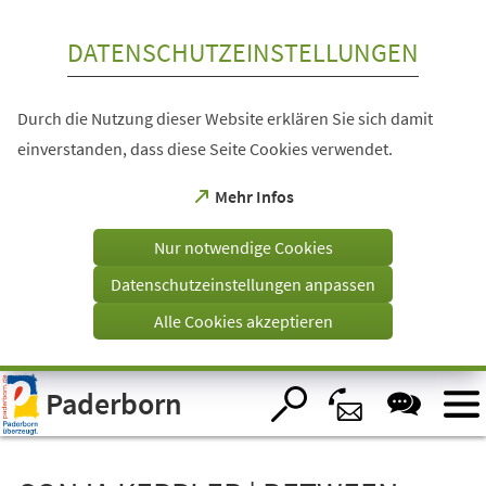
Inhalt anspringen
DATENSCHUTZEINSTELLUNGEN
Durch die Nutzung dieser Website erklären Sie sich damit
einverstanden, dass diese Seite Cookies verwendet.
(Öffnet
Mehr Infos
in
einem
Nur notwendige Cookies
neuen
Tab)
Datenschutzeinstellungen anpassen
Alle Cookies akzeptieren
Visuelle
Paderborn
Assistenzsoftware
öffnen.