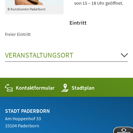
von 15 – 18 Uhr geöffnet.
© Kunstverein Paderborn
Eintritt
freier Eintritt
VERANSTALTUNGSORT
Kontaktformular
(Öffnet
Stadtplan
in
einem
neuen
Tab)
STADT PADERBORN
Am Hoppenhof 33
33104 Paderborn