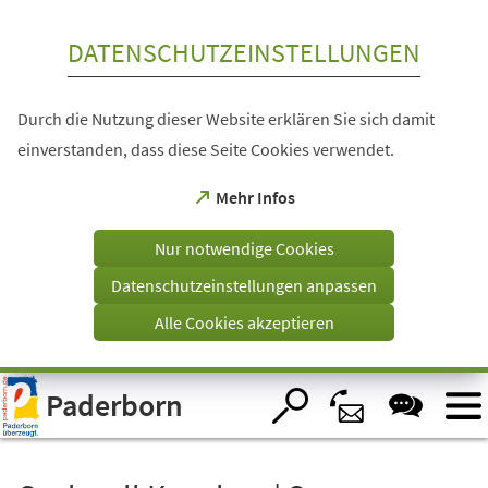
Inhalt anspringen
DATENSCHUTZEINSTELLUNGEN
Durch die Nutzung dieser Website erklären Sie sich damit
einverstanden, dass diese Seite Cookies verwendet.
(Öffnet
Mehr Infos
in
einem
Nur notwendige Cookies
neuen
Tab)
Datenschutzeinstellungen anpassen
Alle Cookies akzeptieren
Visuelle
Paderborn
Assistenzsoftware
öffnen.