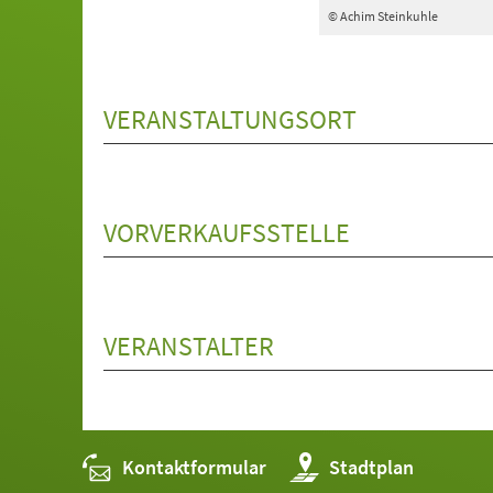
© Achim Steinkuhle
VERANSTALTUNGSORT
VORVERKAUFSSTELLE
VERANSTALTER
Kontaktformular
(Öffnet
Stadtplan
in