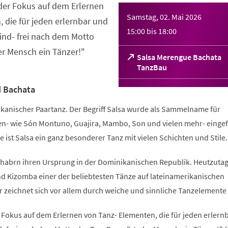
 der Fokus auf dem Erlernen
Samstag, 02. Mai 2026
 die für jeden erlernbar und
15:00
bis
18:00
ind- frei nach dem Motto
er Mensch ein Tänzer!"
Salsa Merengue Bachata
(Öffnet
TanzBau
in
einem
d Bachata
neuen
Tab)
rikanischer Paartanz. Der Begriff Salsa wurde als Sammelname für
n- wie Són Montuno, Guajira, Mambo, Son und vielen mehr- eingef
e ist Salsa ein ganz besonderer Tanz mit vielen Schichten und Stile.
abrn ihren Ursprung in der Dominikanischen Republik. Heutzutage
d Kizomba einer der beliebtesten Tänze auf lateinamerikanischen
r zeichnet sich vor allem durch weiche und sinnliche Tanzelemente
r Fokus auf dem Erlernen von Tanz- Elementen, die für jeden erlern