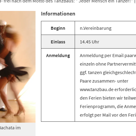
- frei nach dem Motto des TanzBaus: " Jeder Mensch ein Tänzer!" 
Informationen
Beginn
n.Vereinbarung
Einlass
14.45 Uhr
Anmeldung
Anmeldung per Email paarw
einzeln ohne Partnervermit
ggf. tanzen gleichgeschlech
Paare zusammen- unter
www.tanzbau.de erforderlic
den Ferien bieten wir teilwe
Ferienprogramm, die Anm
erfolgt per Mail vor den Fer
Bachata im