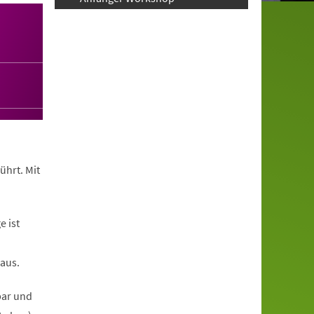
ührt. Mit
 ist
 aus.
bar und