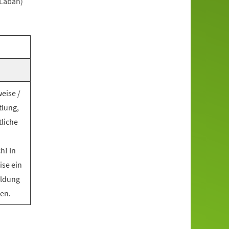
(Laban)
eise /
tlung,
tliche
h! In
ise ein
eldung
ien.