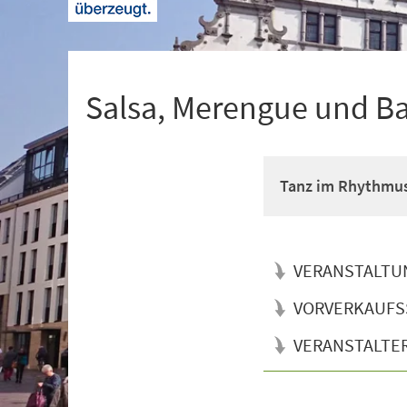
+
1
Salsa, Merengue und B
Tanz im Rhythmus 
VERANSTALTU
VORVERKAUFS
VERANSTALTE