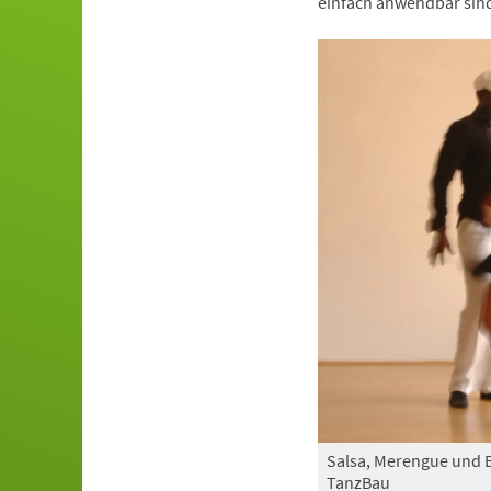
einfach anwendbar sind
Salsa, Merengue und 
TanzBau