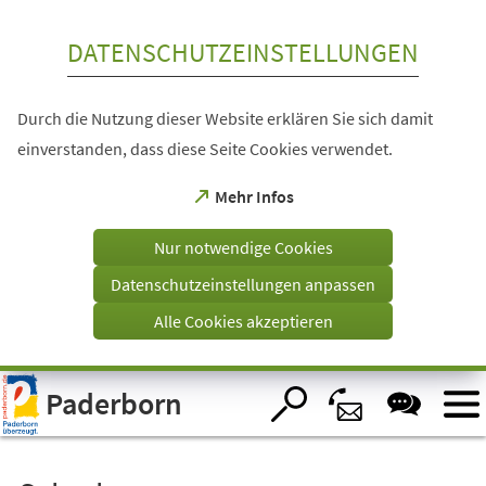
Inhalt anspringen
DATENSCHUTZEINSTELLUNGEN
Durch die Nutzung dieser Website erklären Sie sich damit
einverstanden, dass diese Seite Cookies verwendet.
(Öffnet
Mehr Infos
in
einem
Nur notwendige Cookies
neuen
Tab)
Datenschutzeinstellungen anpassen
Alle Cookies akzeptieren
Visuelle
Paderborn
Assistenzsoftware
öffnen.