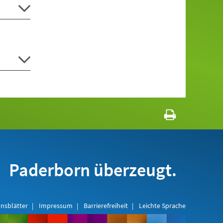
Paderborn überzeugt.
nsblätter
Impressum
Barrierefreiheit
Leichte Sprache