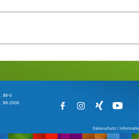
 88-0
 88-2000
Datenschutz / Informatio