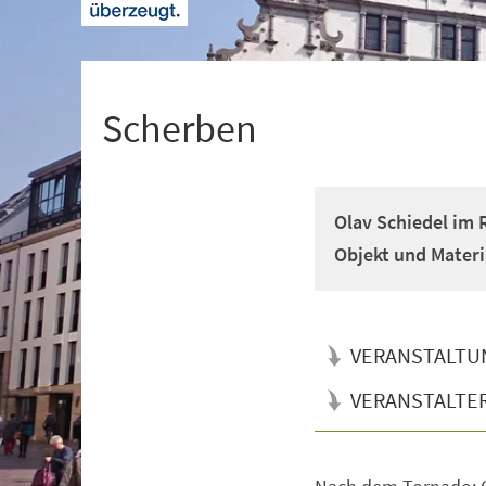
+
1
Scherben
Olav Schiedel im
Objekt und Materi
VERANSTALTU
VERANSTALTE