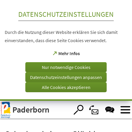
Inhalt anspringen
DATENSCHUTZEINSTELLUNGEN
Durch die Nutzung dieser Website erklären Sie sich damit
einverstanden, dass diese Seite Cookies verwendet.
(Öffnet
Mehr Infos
in
einem
Nur notwendige Cookies
neuen
Tab)
Datenschutzeinstellungen anpassen
Alle Cookies akzeptieren
Visuelle
Paderborn
Assistenzsoftware
öffnen.