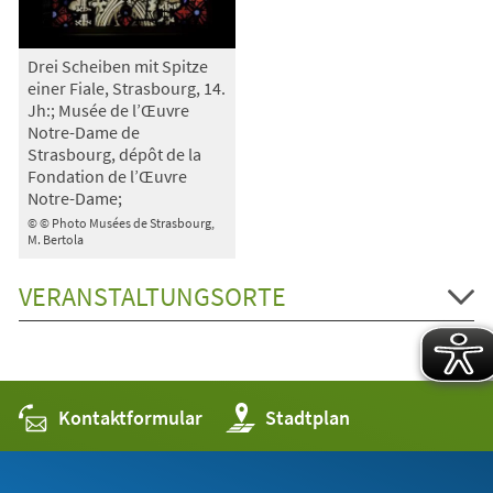
Drei Scheiben mit Spitze
einer Fiale, Strasbourg, 14.
Jh:; Musée de l’Œuvre
Notre-Dame de
Strasbourg, dépôt de la
Fondation de l’Œuvre
Notre-Dame;
© © Photo Musées de Strasbourg,
M. Bertola
VERANSTALTUNGSORTE
Kontaktformular
(Öffnet
Stadtplan
in
einem
neuen