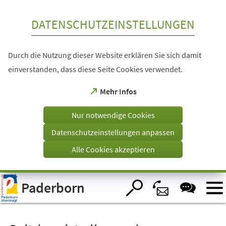
Inhalt anspringen
DATENSCHUTZEINSTELLUNGEN
Durch die Nutzung dieser Website erklären Sie sich damit
einverstanden, dass diese Seite Cookies verwendet.
(Öffnet
Mehr Infos
in
einem
Nur notwendige Cookies
neuen
Tab)
Datenschutzeinstellungen anpassen
Alle Cookies akzeptieren
Visuelle
Paderborn
Assistenzsoftware
öffnen.