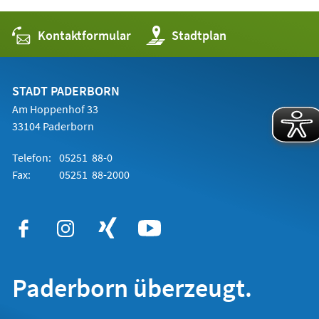
Kontaktformular
(Öffnet
Stadtplan
in
einem
neuen
Tab)
STADT PADERBORN
Am Hoppenhof 33
33104 Paderborn
Telefon:
05251 88-0
Fax:
05251 88-2000
Paderborn überzeugt.