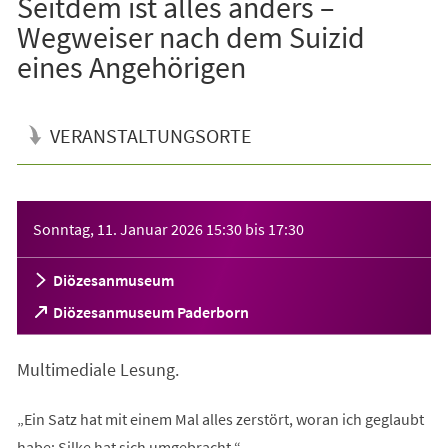
Seitdem ist alles anders –
Wegweiser nach dem Suizid
eines Angehörigen
VERANSTALTUNGSORTE
Veranstaltungsinformationen
Sonntag, 11. Januar 2026
15:30
bis
17:30
Diözesanmuseum
(Öffnet
Diözesanmuseum Paderborn
in
einem
Multimediale Lesung.
neuen
Tab)
„Ein Satz hat mit einem Mal alles zerstört, woran ich geglaubt
habe: Silke hat sich umgebracht.“