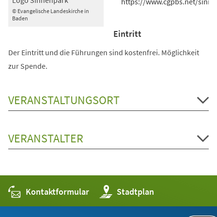
https://www.cgpbs.net/sinn
© Evangelische Landeskirche in
Baden
Eintritt
Der Eintritt und die Führungen sind kostenfrei. Möglichkeit
zur Spende.
VERANSTALTUNGSORT
VERANSTALTER
Kontaktformular
(Öffnet
Stadtplan
in
einem