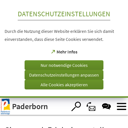
Inhalt anspringen
DATENSCHUTZEINSTELLUNGEN
Durch die Nutzung dieser Website erklären Sie sich damit
einverstanden, dass diese Seite Cookies verwendet.
(Öffnet
Mehr Infos
in
einem
Nur notwendige Cookies
neuen
Tab)
Datenschutzeinstellungen anpassen
Alle Cookies akzeptieren
Visuelle
Paderborn
Assistenzsoftware
öffnen.