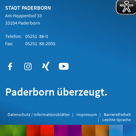
neuen
Tab)
STADT PADERBORN
Am Hoppenhof 33
33104 Paderborn
Telefon:
05251 88-0
Fax:
05251 88-2000
Paderborn überzeugt.
Datenschutz / Informationsblätter
Impressum
Barrierefreiheit
Leichte Sprache