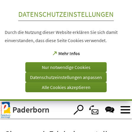
Inhalt anspringen
DATENSCHUTZEINSTELLUNGEN
Durch die Nutzung dieser Website erklären Sie sich damit
einverstanden, dass diese Seite Cookies verwendet.
(Öffnet
Mehr Infos
in
einem
Nur notwendige Cookies
neuen
Tab)
Datenschutzeinstellungen anpassen
Alle Cookies akzeptieren
Visuelle
Paderborn
Assistenzsoftware
öffnen.