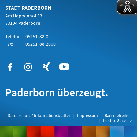
neuen
Tab)
STADT PADERBORN
Am Hoppenhof 33
33104 Paderborn
Telefon:
05251 88-0
Fax:
05251 88-2000
Paderborn überzeugt.
Datenschutz / Informationsblätter
Impressum
Barrierefreiheit
Leichte Sprache