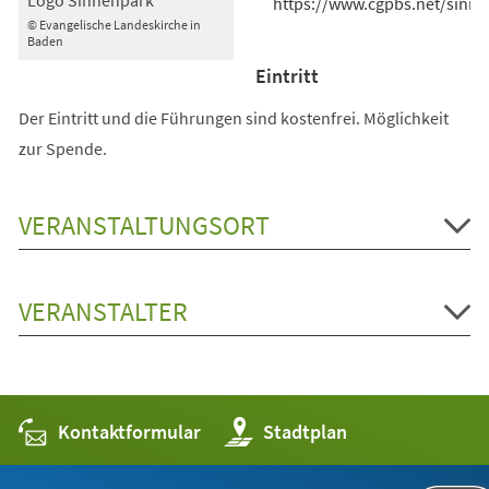
https://www.cgpbs.net/sinn
© Evangelische Landeskirche in
Baden
Eintritt
Der Eintritt und die Führungen sind kostenfrei. Möglichkeit
zur Spende.
VERANSTALTUNGSORT
VERANSTALTER
Kontaktformular
(Öffnet
Stadtplan
in
einem