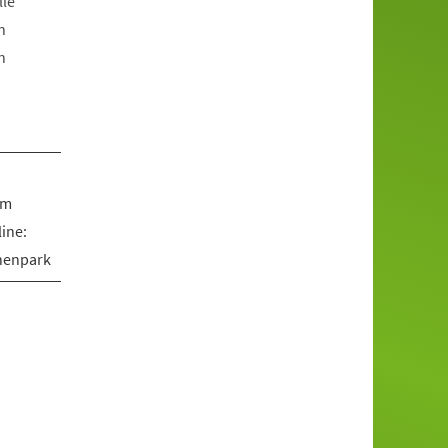
lle
n
n
om
ine:
nenpark