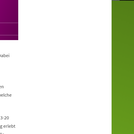
Dabei
en
welche
13-20
g erlebt