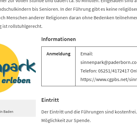
er zur vollen Stunde und dauert ca. 50 Minuten. Eingeladen sind a
schulkindern bis Senioren. In der Führung gibt es keine religiöse
uch Menschen anderer Religionen daran ohne Bedenken teilnehme
 ist rollstuhlgerecht.
Informationen
Anmeldung
Email:
sinnenpark@paderborn.c
Telefon: 05251/4172417 Onl
https://www.cgpbs.net/sin
Eintritt
Der Eintritt und die Führungen sind kostenfrei.
 in Baden
Möglichkeit zur Spende.