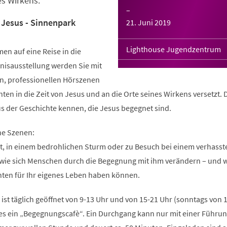
es Wirkens.
–
Jesus - Sinnenpark
21. Juni 2019
Lighthouse Jugendzentrum
en auf eine Reise in die
bnisausstellung werden Sie mit
n, professionellen Hörszenen
ten in die Zeit von Jesus und an die Orte seines Wirkens versetzt. 
s der Geschichte kennen, die Jesus begegnet sind.
ne Szenen:
it, in einem bedrohlichen Sturm oder zu Besuch bei einem verhasst
 wie sich Menschen durch die Begegnung mit ihm verändern – und 
ten für Ihr eigenes Leben haben können.
 ist täglich geöffnet von 9-13 Uhr und von 15-21 Uhr (sonntags von 
t es ein „Begegnungscafè“. Ein Durchgang kann nur mit einer Führun