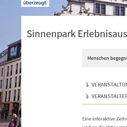
+
1
Sinnenpark Erlebnisaus
Menschen begegn
VERANSTALTU
VERANSTALTE
Eine interaktive Zeitr
Veranstaltungsinformationen