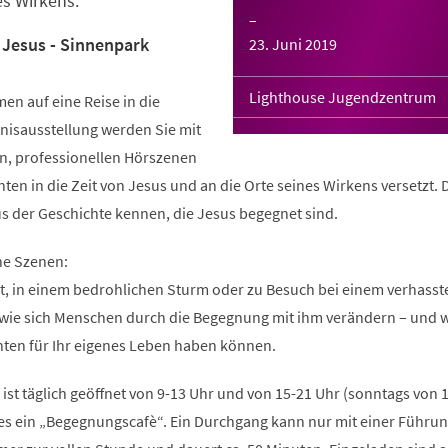
es Wirkens.
–
Jesus - Sinnenpark
23. Juni 2019
Lighthouse Jugendzentrum
en auf eine Reise in die
bnisausstellung werden Sie mit
n, professionellen Hörszenen
ten in die Zeit von Jesus und an die Orte seines Wirkens versetzt. 
s der Geschichte kennen, die Jesus begegnet sind.
ne Szenen:
it, in einem bedrohlichen Sturm oder zu Besuch bei einem verhasst
 wie sich Menschen durch die Begegnung mit ihm verändern – und 
ten für Ihr eigenes Leben haben können.
 ist täglich geöffnet von 9-13 Uhr und von 15-21 Uhr (sonntags von 
t es ein „Begegnungscafè“. Ein Durchgang kann nur mit einer Führun