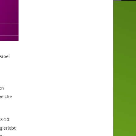
Dabei
en
welche
13-20
g erlebt