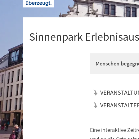
+
1
Sinnenpark Erlebnisaus
Menschen begegn
VERANSTALTU
VERANSTALTE
Eine interaktive Zeitr
Veranstaltungsinformationen