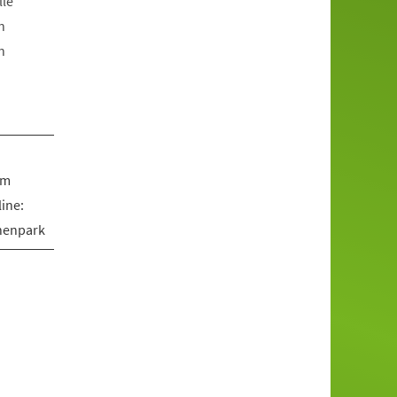
lle
n
n
om
ine:
nenpark