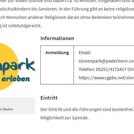
er zur vollen Stunde und dauert ca. 50 Minuten. Eingeladen sind a
schulkindern bis Senioren. In der Führung gibt es keine religiöse
uch Menschen anderer Religionen daran ohne Bedenken teilnehme
 ist rollstuhlgerecht.
Informationen
Anmeldung
Email:
sinnenpark@paderborn.c
Telefon: 05251/4172417 Onl
https://www.cgpbs.net/sin
Eintritt
Der Eintritt und die Führungen sind kostenfrei.
 in Baden
Möglichkeit zur Spende.