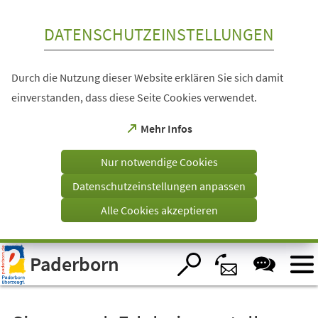
Inhalt anspringen
DATENSCHUTZEINSTELLUNGEN
Durch die Nutzung dieser Website erklären Sie sich damit
einverstanden, dass diese Seite Cookies verwendet.
(Öffnet
Mehr Infos
in
einem
Nur notwendige Cookies
neuen
Tab)
Datenschutzeinstellungen anpassen
Alle Cookies akzeptieren
Visuelle
Paderborn
Assistenzsoftware
öffnen.