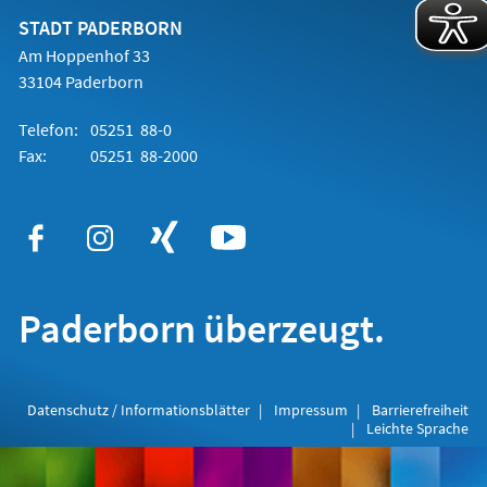
neuen
Tab)
STADT PADERBORN
Am Hoppenhof 33
33104 Paderborn
Telefon:
05251 88-0
Fax:
05251 88-2000
Paderborn überzeugt.
Datenschutz / Informationsblätter
Impressum
Barrierefreiheit
Leichte Sprache