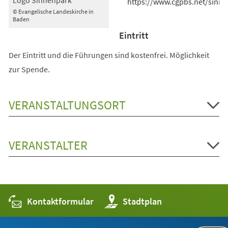
https://www.cgpbs.net/sinn
© Evangelische Landeskirche in
Baden
Eintritt
Der Eintritt und die Führungen sind kostenfrei. Möglichkeit
zur Spende.
VERANSTALTUNGSORT
VERANSTALTER
Kontaktformular
(Öffnet
Stadtplan
in
einem