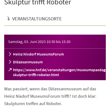
Skulptur trifft Roboter
VERANSTALTUNGSORTE
Veranstaltungsinformationen
Samstag, 03. Juni 2023
10:30
bis
15:30
Heinz Nixdorf MuseumsForum
Diözesanmuseum
https://www.hnf.de/veranstaltungen/museumspaedagogik
(Öffnet
skulptur-trifft-roboter.html
in
einem
Was passiert, wenn das Diözesanmuseum auf das
neuen
Tab)
Heinz Nixdorf MuseumsForum trifft? Ist doch klar:
Skulpturen treffen auf Roboter.