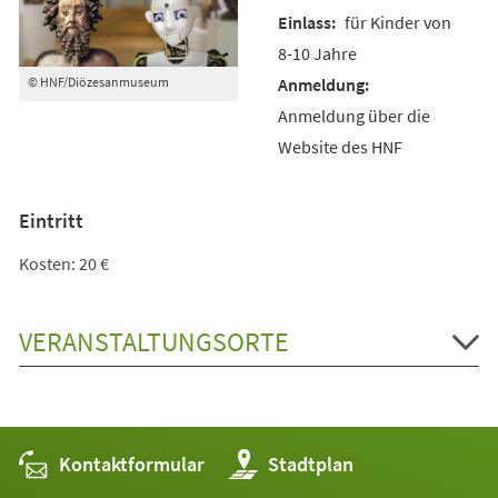
für Kinder von
8-10 Jahre
© HNF/Diözesanmuseum
Anmeldung über die
Website des HNF
Eintritt
Kosten: 20 €
VERANSTALTUNGSORTE
Kontaktformular
(Öffnet
Stadtplan
in