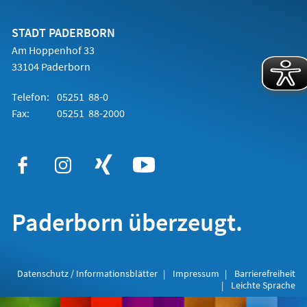
einem
neuen
Tab)
STADT PADERBORN
Am Hoppenhof 33
33104 Paderborn
Telefon:
05251 88-0
Fax:
05251 88-2000
Paderborn überzeugt.
Datenschutz / Informationsblätter
Impressum
Barrierefreiheit
Leichte Sprache