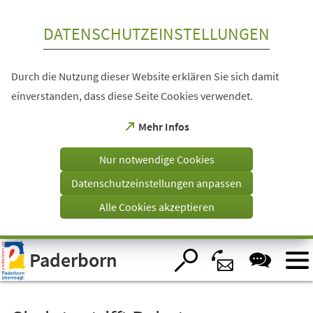
Inhalt anspringen
DATENSCHUTZEINSTELLUNGEN
Durch die Nutzung dieser Website erklären Sie sich damit
einverstanden, dass diese Seite Cookies verwendet.
(Öffnet
Mehr Infos
in
einem
Nur notwendige Cookies
neuen
Tab)
Datenschutzeinstellungen anpassen
Alle Cookies akzeptieren
Visuelle
Paderborn
Assistenzsoftware
öffnen.