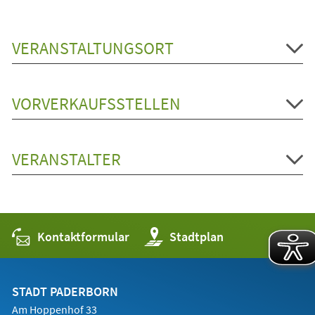
VERANSTALTUNGSORT
VORVERKAUFSSTELLEN
VERANSTALTER
Kontaktformular
(Öffnet
Stadtplan
in
einem
neuen
Tab)
STADT PADERBORN
Am Hoppenhof 33