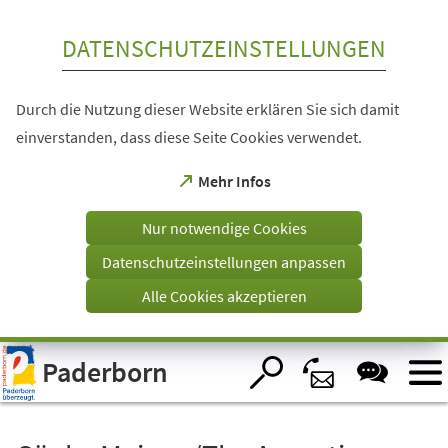
Inhalt anspringen
DATENSCHUTZEINSTELLUNGEN
Durch die Nutzung dieser Website erklären Sie sich damit
einverstanden, dass diese Seite Cookies verwendet.
(Öffnet
Mehr Infos
in
einem
Nur notwendige Cookies
neuen
Tab)
Datenschutzeinstellungen anpassen
Alle Cookies akzeptieren
Visuelle
Paderborn
Assistenzsoftware
öffnen.