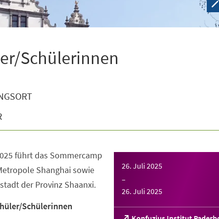
er/Schülerinnen
NGSORT
R
i 2025 führt das Sommercamp
26. Juli 2025
 Metropole Shanghai sowie
–
stadt der Provinz Shaanxi.
26. Juli 2025
üler/Schülerinnen
(Öffnet
Konfuzius Institut Paderb