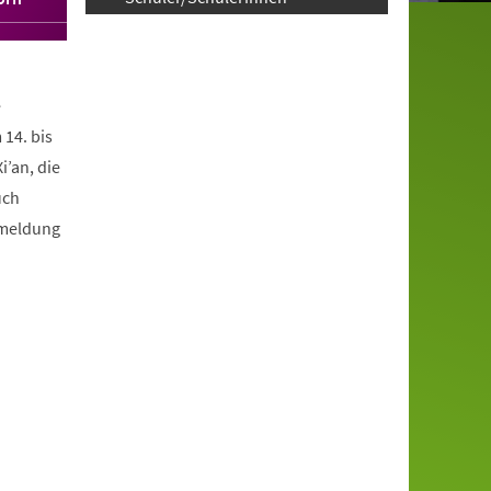
e
 14. bis
’an, die
uch
nmeldung