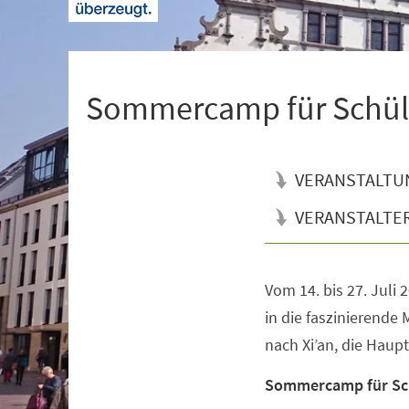
+
1
Sommercamp für Schül
VERANSTALTU
VERANSTALTE
Vom 14. bis 27. Jul
Veranstaltungsinformationen
in die faszinierende
nach Xi’an, die Haupt
Sommercamp für Sch