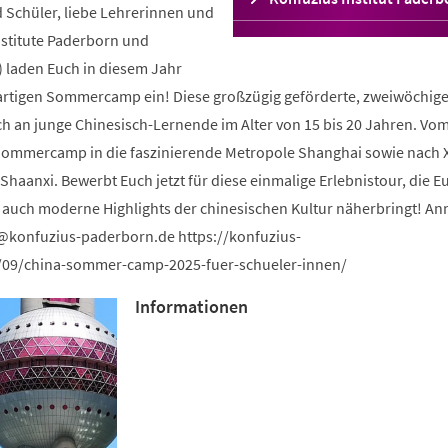
 Schüler, liebe Lehrerinnen und
in
einem
nstitute Paderborn und
neuen
) laden Euch in diesem Jahr
Tab)
artigen Sommercamp ein! Diese großzügig geförderte, zweiwöchig
ich an junge Chinesisch-Lernende im Alter von 15 bis 20 Jahren. Vom
s Sommercamp in die faszinierende Metropole Shanghai sowie nach Xi
Shaanxi. Bewerbt Euch jetzt für diese einmalige Erlebnistour, die E
ls auch moderne Highlights der chinesischen Kultur näherbringt! A
konfuzius-paderborn
de
https://konfuzius-
09/china-sommer-camp-2025-fuer-schueler-innen/
Informationen