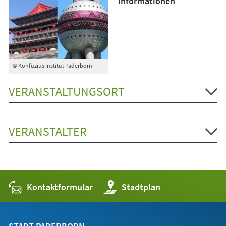
Informationen
© Konfuzius Institut Paderborn
VERANSTALTUNGSORT
VERANSTALTER
Kontaktformular
(Öffnet
Stadtplan
in
einem
neuen
Tab)