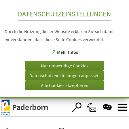
Inhalt anspringen
DATENSCHUTZEINSTELLUNGEN
Durch die Nutzung dieser Website erklären Sie sich damit
einverstanden, dass diese Seite Cookies verwendet.
(Öffnet
Mehr Infos
in
einem
Nur notwendige Cookies
neuen
Tab)
Datenschutzeinstellungen anpassen
Alle Cookies akzeptieren
Visuelle
Paderborn
Assistenzsoftware
öffnen.