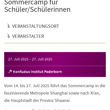
Sommercamp für
Schüler/Schülerinnen
VERANSTALTUNGSORT
VERANSTALTER
Veranstaltungsinformationen
27. Juli 2025
–
27. Juli 2025
(Öffnet
Konfuzius Institut Paderborn
in
einem
Vom 14. bis 27. Juli 2025 führt das Sommercamp in die
neuen
Tab)
faszinierende Metropole Shanghai sowie nach Xi’an,
die Hauptstadt der Provinz Shaanxi.