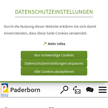
Inhalt anspringen
DATENSCHUTZEINSTELLUNGEN
Durch die Nutzung dieser Website erklären Sie sich damit
einverstanden, dass diese Seite Cookies verwendet.
(Öffnet
Mehr Infos
in
einem
Nur notwendige Cookies
neuen
Tab)
Datenschutzeinstellungen anpassen
Alle Cookies akzeptieren
Visuelle
Paderborn
Assistenzsoftware
öffnen.