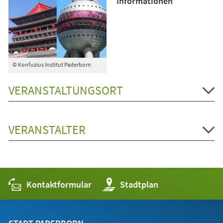
Informationen
© Konfuzius Institut Paderborn
VERANSTALTUNGSORT
VERANSTALTER
Kontaktformular
(Öffnet
Stadtplan
in
einem
neuen
Tab)