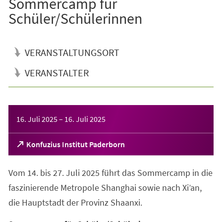
Sommercamp für
Schüler/Schülerinnen
VERANSTALTUNGSORT
VERANSTALTER
Veranstaltungsinformationen
16. Juli 2025
–
16. Juli 2025
(Öffnet
Konfuzius Institut Paderborn
in
einem
Vom 14. bis 27. Juli 2025 führt das Sommercamp in die
neuen
Tab)
faszinierende Metropole Shanghai sowie nach Xi’an,
die Hauptstadt der Provinz Shaanxi.