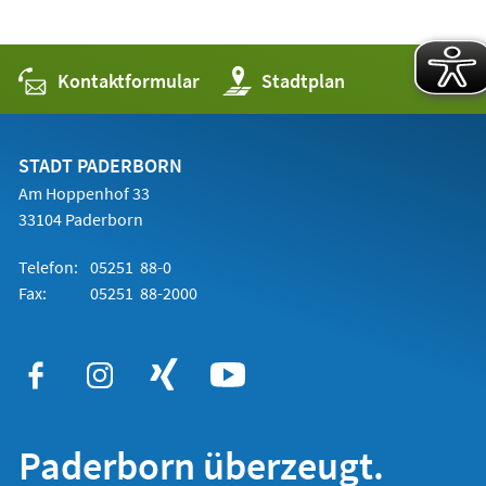
Kontaktformular
(Öffnet
Stadtplan
in
einem
neuen
Tab)
STADT PADERBORN
Am Hoppenhof 33
33104 Paderborn
Telefon:
05251 88-0
Fax:
05251 88-2000
Paderborn überzeugt.