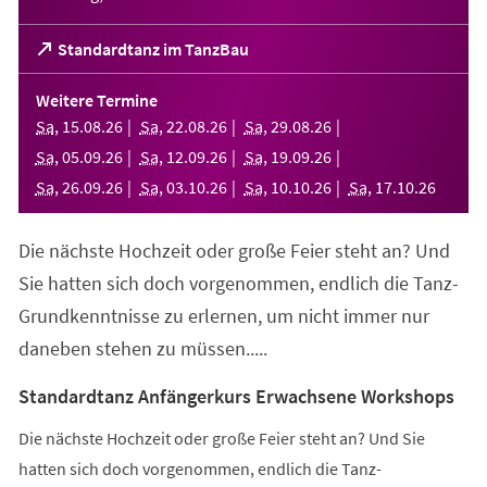
(Öffnet
Standardtanz im TanzBau
in
einem
Weitere Termine
neuen
Sa
,
15
.
08
.
26
Sa
,
22
.
08
.
26
Sa
,
29
.
08
.
26
Tab)
Sa
,
05
.
09
.
26
Sa
,
12
.
09
.
26
Sa
,
19
.
09
.
26
Sa
,
26
.
09
.
26
Sa
,
03
.
10
.
26
Sa
,
10
.
10
.
26
Sa
,
17
.
10
.
26
Die nächste Hochzeit oder große Feier steht an? Und
Sie hatten sich doch vorgenommen, endlich die Tanz-
Grundkenntnisse zu erlernen, um nicht immer nur
daneben stehen zu müssen.....
Standardtanz Anfängerkurs Erwachsene Workshops
Die nächste Hochzeit oder große Feier steht an? Und Sie
hatten sich doch vorgenommen, endlich die Tanz-