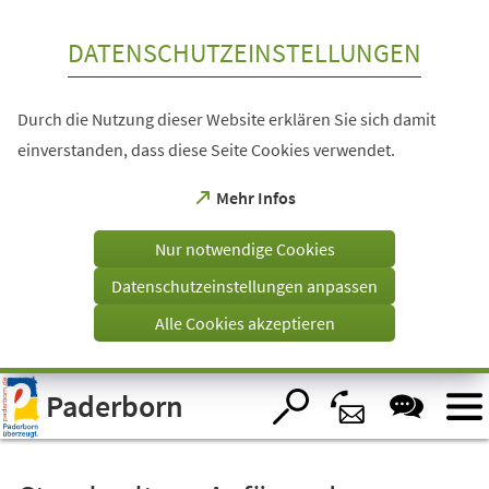
Inhalt anspringen
DATENSCHUTZEINSTELLUNGEN
Durch die Nutzung dieser Website erklären Sie sich damit
einverstanden, dass diese Seite Cookies verwendet.
(Öffnet
Mehr Infos
in
einem
Nur notwendige Cookies
neuen
Tab)
Datenschutzeinstellungen anpassen
Alle Cookies akzeptieren
Visuelle
Paderborn
Assistenzsoftware
öffnen.