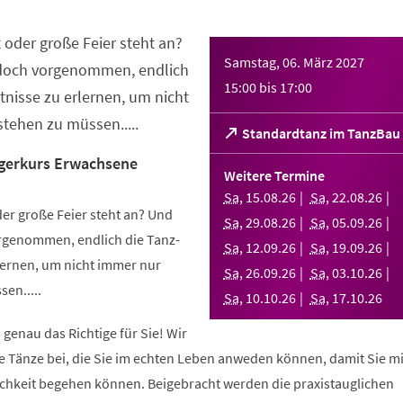
 oder große Feier steht an?
Samstag, 06. März 2027
 doch vorgenommen, endlich
15:00
bis
17:00
nisse zu erlernen, um nicht
tehen zu müssen.....
(Öffnet
Standardtanz im TanzBau
in
gerkurs Erwachsene
einem
Weitere Termine
neuen
Sa
,
15
.
08
.
26
Sa
,
22
.
08
.
26
Tab)
er große Feier steht an? Und
Sa
,
29
.
08
.
26
Sa
,
05
.
09
.
26
orgenommen, endlich die Tanz-
Sa
,
12
.
09
.
26
Sa
,
19
.
09
.
26
ernen, um nicht immer nur
Sa
,
26
.
09
.
26
Sa
,
03
.
10
.
26
en.....
Sa
,
10
.
10
.
26
Sa
,
17
.
10
.
26
 genau das Richtige für Sie! Wir
e Tänze bei, die Sie im echten Leben anweden können, damit Sie m
lichkeit begehen können. Beigebracht werden die praxistauglichen