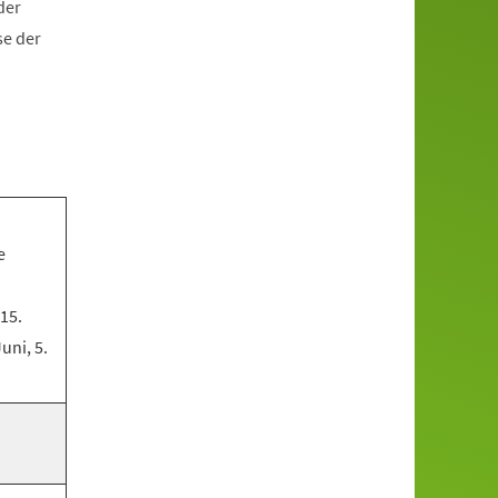
der
se der
e
 15.
Juni, 5.