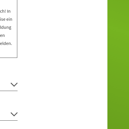
ch! In
ise ein
eldung
den
melden.