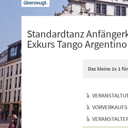
+
1
Standardtanz Anfänger
Exkurs Tango Argentino
Das kleine 1x 1 f
VERANSTALTU
VORVERKAUFS
VERANSTALTE