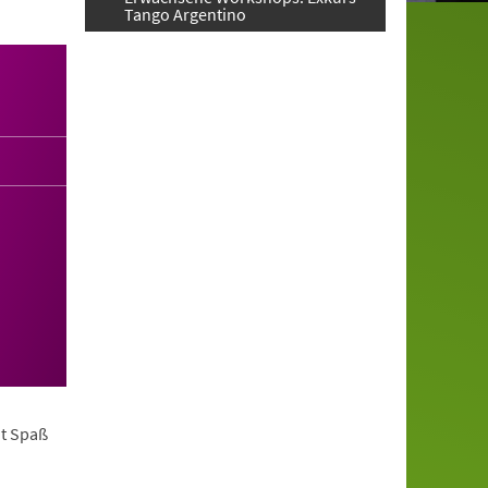
Tango Argentino
it Spaß