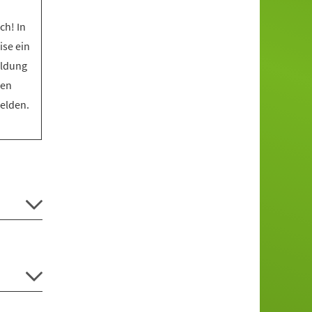
ch! In
ise ein
eldung
den
melden.