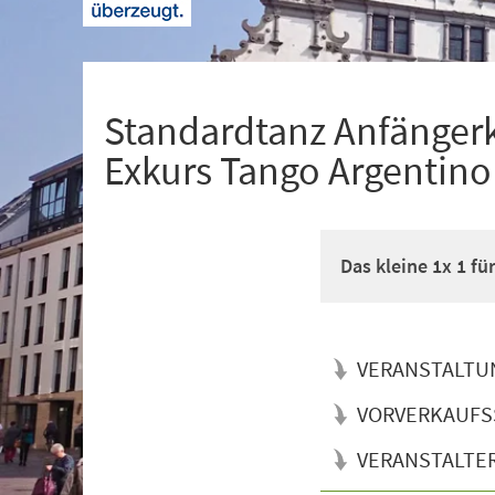
+
1
Standardtanz Anfänger
Exkurs Tango Argentino
Das kleine 1x 1 f
VERANSTALTU
VORVERKAUFS
VERANSTALTE