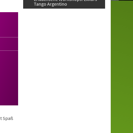
Tango Argentino
it Spaß