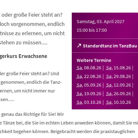
 oder große Feier steht an?
Samstag, 03. April 2027
 doch vorgenommen, endlich
15:00
bis
17:00
nisse zu erlernen, um nicht
tehen zu müssen.....
(Öffnet
Standardtanz im TanzBau
in
gerkurs Erwachsene
einem
Weitere Termine
neuen
Sa
,
08
.
08
.
26
Sa
,
15
.
08
.
26
Tab)
er große Feier steht an? Und
Sa
,
22
.
08
.
26
Sa
,
29
.
08
.
26
orgenommen, endlich die Tanz-
Sa
,
05
.
09
.
26
Sa
,
12
.
09
.
26
ernen, um nicht immer nur
Sa
,
19
.
09
.
26
Sa
,
26
.
09
.
26
en.....
Sa
,
03
.
10
.
26
Sa
,
10
.
10
.
26
 genau das Richtige für Sie! Wir
e Tänze bei, die Sie im echten Leben anweden können, damit Sie m
lichkeit begehen können. Beigebracht werden die praxistauglichen