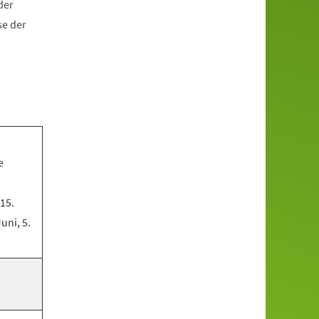
der
se der
e
 15.
Juni, 5.