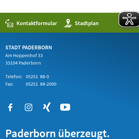
Kontaktformular
(Öffnet
Stadtplan
in
einem
neuen
Tab)
STADT PADERBORN
Am Hoppenhof 33
33104 Paderborn
Telefon:
05251 88-0
Fax:
05251 88-2000
Paderborn überzeugt.