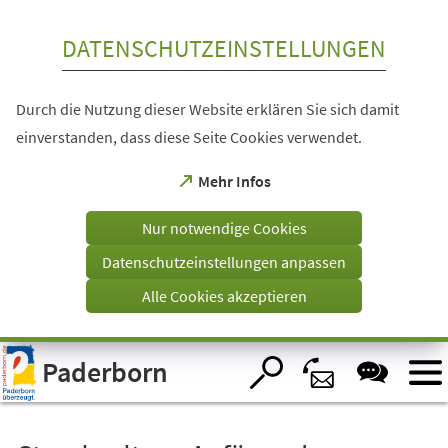
Inhalt anspringen
DATENSCHUTZEINSTELLUNGEN
Durch die Nutzung dieser Website erklären Sie sich damit
einverstanden, dass diese Seite Cookies verwendet.
(Öffnet
Mehr Infos
in
einem
Nur notwendige Cookies
neuen
Tab)
Datenschutzeinstellungen anpassen
Alle Cookies akzeptieren
Visuelle
Paderborn
Assistenzsoftware
öffnen.