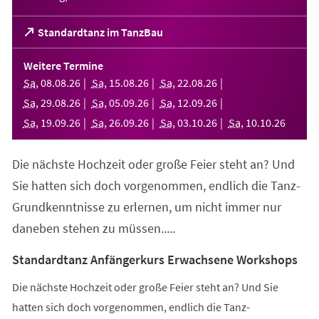
(Öffnet
Standardtanz im TanzBau
in
einem
Weitere Termine
neuen
Sa
,
08
.
08
.
26
Sa
,
15
.
08
.
26
Sa
,
22
.
08
.
26
Tab)
Sa
,
29
.
08
.
26
Sa
,
05
.
09
.
26
Sa
,
12
.
09
.
26
Sa
,
19
.
09
.
26
Sa
,
26
.
09
.
26
Sa
,
03
.
10
.
26
Sa
,
10
.
10
.
26
Die nächste Hochzeit oder große Feier steht an? Und
Sie hatten sich doch vorgenommen, endlich die Tanz-
Grundkenntnisse zu erlernen, um nicht immer nur
daneben stehen zu müssen.....
Standardtanz Anfängerkurs Erwachsene Workshops
Die nächste Hochzeit oder große Feier steht an? Und Sie
hatten sich doch vorgenommen, endlich die Tanz-