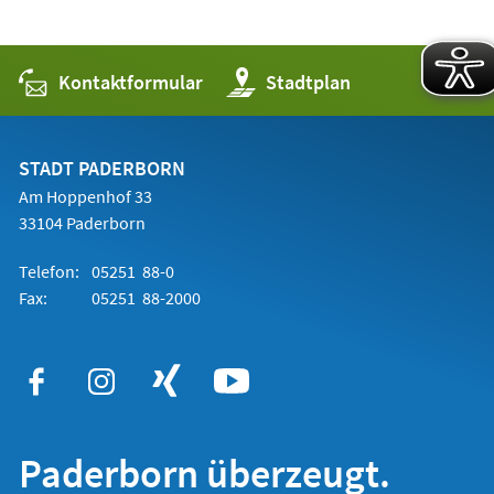
Kontaktformular
(Öffnet
Stadtplan
in
einem
neuen
Tab)
STADT PADERBORN
Am Hoppenhof 33
33104 Paderborn
Telefon:
05251 88-0
Fax:
05251 88-2000
Paderborn überzeugt.