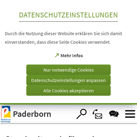
Inhalt anspringen
DATENSCHUTZEINSTELLUNGEN
Durch die Nutzung dieser Website erklären Sie sich damit
einverstanden, dass diese Seite Cookies verwendet.
(Öffnet
Mehr Infos
in
einem
Nur notwendige Cookies
neuen
Tab)
Datenschutzeinstellungen anpassen
Alle Cookies akzeptieren
Visuelle
Paderborn
Assistenzsoftware
öffnen.