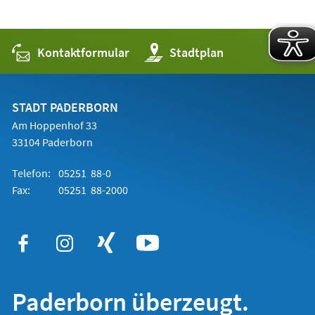
Kontaktformular
(Öffnet
Stadtplan
in
einem
neuen
Tab)
STADT PADERBORN
Am Hoppenhof 33
33104 Paderborn
Telefon:
05251 88-0
Fax:
05251 88-2000
Paderborn überzeugt.