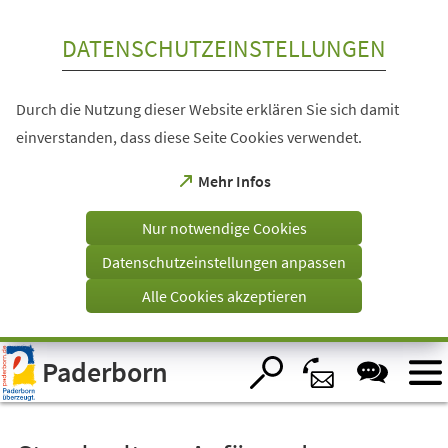
Inhalt anspringen
DATENSCHUTZEINSTELLUNGEN
Durch die Nutzung dieser Website erklären Sie sich damit
einverstanden, dass diese Seite Cookies verwendet.
(Öffnet
Mehr Infos
in
einem
Nur notwendige Cookies
neuen
Tab)
Datenschutzeinstellungen anpassen
Alle Cookies akzeptieren
Visuelle
Paderborn
Assistenzsoftware
öffnen.