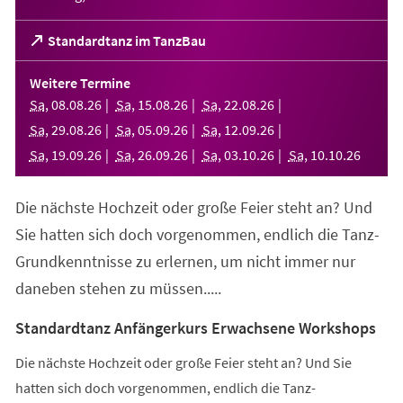
(Öffnet
Standardtanz im TanzBau
in
einem
Weitere Termine
neuen
Sa
,
08
.
08
.
26
Sa
,
15
.
08
.
26
Sa
,
22
.
08
.
26
Tab)
Sa
,
29
.
08
.
26
Sa
,
05
.
09
.
26
Sa
,
12
.
09
.
26
Sa
,
19
.
09
.
26
Sa
,
26
.
09
.
26
Sa
,
03
.
10
.
26
Sa
,
10
.
10
.
26
Die nächste Hochzeit oder große Feier steht an? Und
Sie hatten sich doch vorgenommen, endlich die Tanz-
Grundkenntnisse zu erlernen, um nicht immer nur
daneben stehen zu müssen.....
Standardtanz Anfängerkurs Erwachsene Workshops
Die nächste Hochzeit oder große Feier steht an? Und Sie
hatten sich doch vorgenommen, endlich die Tanz-