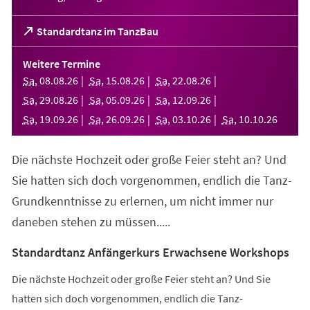
(Öffnet
Standardtanz im TanzBau
in
einem
Weitere Termine
neuen
Sa
,
08
.
08
.
26
Sa
,
15
.
08
.
26
Sa
,
22
.
08
.
26
Tab)
Sa
,
29
.
08
.
26
Sa
,
05
.
09
.
26
Sa
,
12
.
09
.
26
Sa
,
19
.
09
.
26
Sa
,
26
.
09
.
26
Sa
,
03
.
10
.
26
Sa
,
10
.
10
.
26
Die nächste Hochzeit oder große Feier steht an? Und
Sie hatten sich doch vorgenommen, endlich die Tanz-
Grundkenntnisse zu erlernen, um nicht immer nur
daneben stehen zu müssen.....
Standardtanz Anfängerkurs Erwachsene Workshops
Die nächste Hochzeit oder große Feier steht an? Und Sie
hatten sich doch vorgenommen, endlich die Tanz-