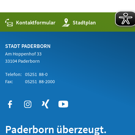
Kontaktformular
(Öffnet
Stadtplan
in
einem
neuen
Tab)
STADT PADERBORN
Am Hoppenhof 33
33104 Paderborn
Telefon:
05251 88-0
Fax:
05251 88-2000
Paderborn überzeugt.