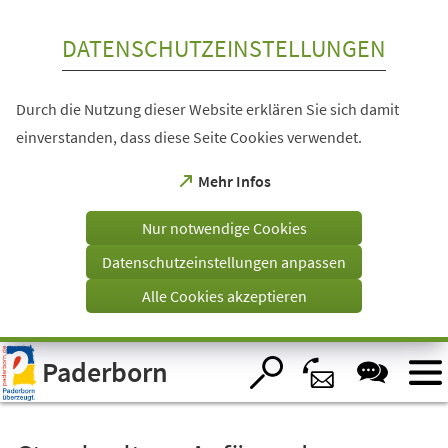
Inhalt anspringen
DATENSCHUTZEINSTELLUNGEN
Durch die Nutzung dieser Website erklären Sie sich damit
einverstanden, dass diese Seite Cookies verwendet.
(Öffnet
Mehr Infos
in
einem
Nur notwendige Cookies
neuen
Tab)
Datenschutzeinstellungen anpassen
Alle Cookies akzeptieren
Visuelle
Paderborn
Assistenzsoftware
öffnen.