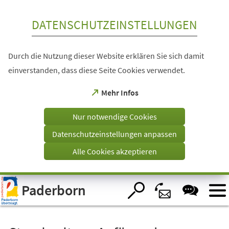
Inhalt anspringen
DATENSCHUTZEINSTELLUNGEN
Durch die Nutzung dieser Website erklären Sie sich damit
einverstanden, dass diese Seite Cookies verwendet.
(Öffnet
Mehr Infos
in
einem
Nur notwendige Cookies
neuen
Tab)
Datenschutzeinstellungen anpassen
Alle Cookies akzeptieren
Visuelle
Paderborn
Assistenzsoftware
öffnen.