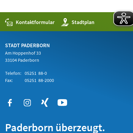
Kontaktformular
(Öffnet
Stadtplan
in
einem
neuen
Tab)
STADT PADERBORN
Am Hoppenhof 33
33104 Paderborn
Telefon:
05251 88-0
Fax:
05251 88-2000
Paderborn überzeugt.