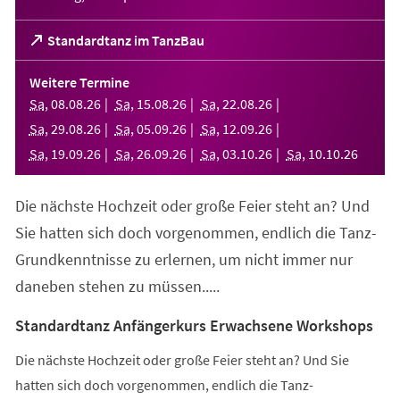
(Öffnet
Standardtanz im TanzBau
in
einem
Weitere Termine
neuen
Sa
,
08
.
08
.
26
Sa
,
15
.
08
.
26
Sa
,
22
.
08
.
26
Tab)
Sa
,
29
.
08
.
26
Sa
,
05
.
09
.
26
Sa
,
12
.
09
.
26
Sa
,
19
.
09
.
26
Sa
,
26
.
09
.
26
Sa
,
03
.
10
.
26
Sa
,
10
.
10
.
26
Die nächste Hochzeit oder große Feier steht an? Und
Sie hatten sich doch vorgenommen, endlich die Tanz-
Grundkenntnisse zu erlernen, um nicht immer nur
daneben stehen zu müssen.....
Standardtanz Anfängerkurs Erwachsene Workshops
Die nächste Hochzeit oder große Feier steht an? Und Sie
hatten sich doch vorgenommen, endlich die Tanz-