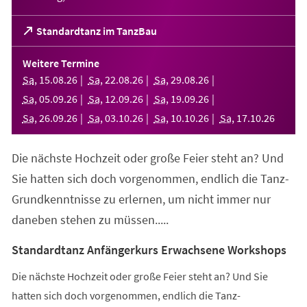
(Öffnet
Standardtanz im TanzBau
in
einem
Weitere Termine
neuen
Sa
,
15
.
08
.
26
Sa
,
22
.
08
.
26
Sa
,
29
.
08
.
26
Tab)
Sa
,
05
.
09
.
26
Sa
,
12
.
09
.
26
Sa
,
19
.
09
.
26
Sa
,
26
.
09
.
26
Sa
,
03
.
10
.
26
Sa
,
10
.
10
.
26
Sa
,
17
.
10
.
26
Die nächste Hochzeit oder große Feier steht an? Und
Sie hatten sich doch vorgenommen, endlich die Tanz-
Grundkenntnisse zu erlernen, um nicht immer nur
daneben stehen zu müssen.....
Standardtanz Anfängerkurs Erwachsene Workshops
Die nächste Hochzeit oder große Feier steht an? Und Sie
hatten sich doch vorgenommen, endlich die Tanz-