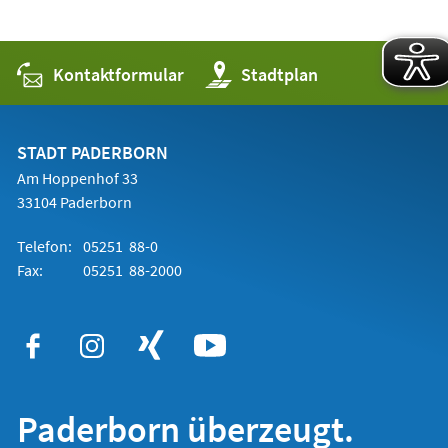
Kontaktformular
(Öffnet
Stadtplan
in
einem
neuen
Tab)
STADT PADERBORN
Am Hoppenhof 33
33104 Paderborn
Telefon:
05251 88-0
Fax:
05251 88-2000
Paderborn überzeugt.