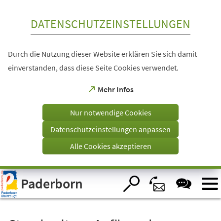
Inhalt anspringen
DATENSCHUTZEINSTELLUNGEN
Durch die Nutzung dieser Website erklären Sie sich damit
einverstanden, dass diese Seite Cookies verwendet.
(Öffnet
Mehr Infos
in
einem
Nur notwendige Cookies
neuen
Tab)
Datenschutzeinstellungen anpassen
Alle Cookies akzeptieren
Visuelle
Paderborn
Assistenzsoftware
öffnen.