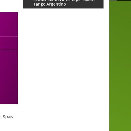
Tango Argentino
it Spaß