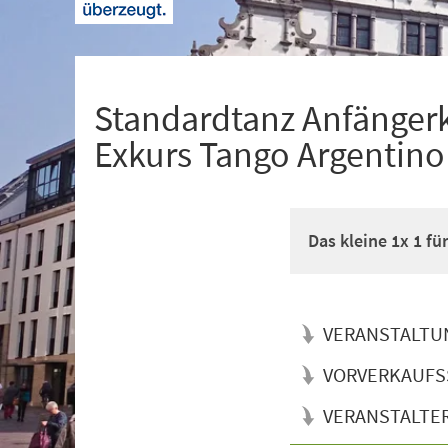
+
1
Standardtanz Anfänger
Exkurs Tango Argentino
Das kleine 1x 1 f
VERANSTALTU
VORVERKAUFS
VERANSTALTE