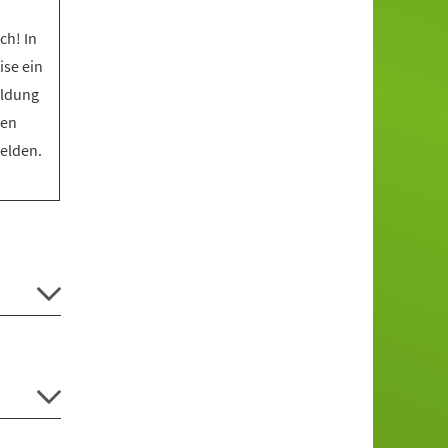
ch! In
ise ein
eldung
den
melden.