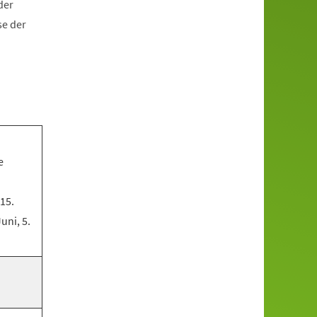
der
se der
e
 15.
Juni, 5.