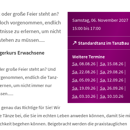
 oder große Feier steht an?
Samstag, 06. November 2027
 doch vorgenommen, endlich
15:00
bis
17:00
nisse zu erlernen, um nicht
tehen zu müssen.....
(Öffnet
Standardtanz im TanzBau
in
gerkurs Erwachsene
einem
Weitere Termine
neuen
Sa
,
08
.
08
.
26
Sa
,
15
.
08
.
26
Tab)
er große Feier steht an? Und
Sa
,
22
.
08
.
26
Sa
,
29
.
08
.
26
orgenommen, endlich die Tanz-
Sa
,
05
.
09
.
26
Sa
,
12
.
09
.
26
ernen, um nicht immer nur
Sa
,
19
.
09
.
26
Sa
,
26
.
09
.
26
en.....
Sa
,
03
.
10
.
26
Sa
,
10
.
10
.
26
 genau das Richtige für Sie! Wir
e Tänze bei, die Sie im echten Leben anweden können, damit Sie m
lichkeit begehen können. Beigebracht werden die praxistauglichen