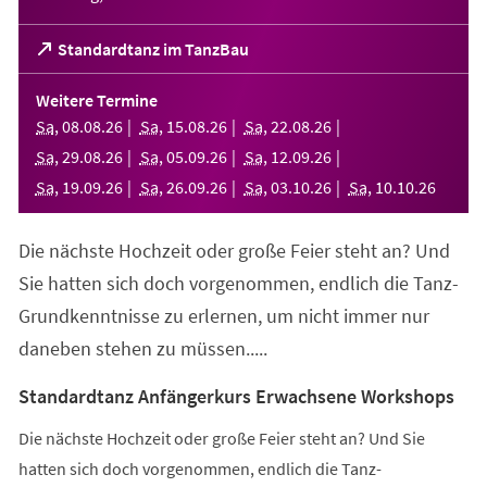
(Öffnet
Standardtanz im TanzBau
in
einem
Weitere Termine
neuen
Sa
,
08
.
08
.
26
Sa
,
15
.
08
.
26
Sa
,
22
.
08
.
26
Tab)
Sa
,
29
.
08
.
26
Sa
,
05
.
09
.
26
Sa
,
12
.
09
.
26
Sa
,
19
.
09
.
26
Sa
,
26
.
09
.
26
Sa
,
03
.
10
.
26
Sa
,
10
.
10
.
26
Die nächste Hochzeit oder große Feier steht an? Und
Sie hatten sich doch vorgenommen, endlich die Tanz-
Grundkenntnisse zu erlernen, um nicht immer nur
daneben stehen zu müssen.....
Standardtanz Anfängerkurs Erwachsene Workshops
Die nächste Hochzeit oder große Feier steht an? Und Sie
hatten sich doch vorgenommen, endlich die Tanz-