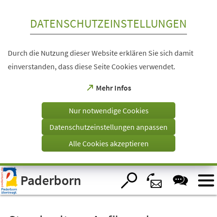
Inhalt anspringen
DATENSCHUTZEINSTELLUNGEN
Durch die Nutzung dieser Website erklären Sie sich damit
einverstanden, dass diese Seite Cookies verwendet.
(Öffnet
Mehr Infos
in
einem
Nur notwendige Cookies
neuen
Tab)
Datenschutzeinstellungen anpassen
Alle Cookies akzeptieren
Visuelle
Paderborn
Assistenzsoftware
öffnen.