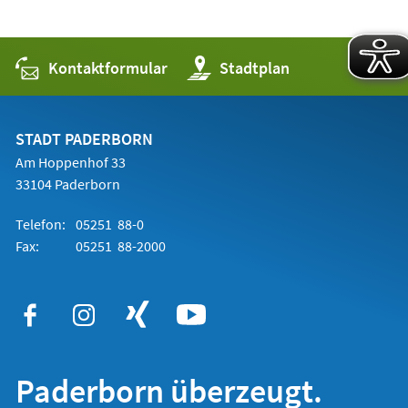
Kontaktformular
(Öffnet
Stadtplan
in
einem
neuen
Tab)
STADT PADERBORN
Am Hoppenhof 33
33104 Paderborn
Telefon:
05251 88-0
Fax:
05251 88-2000
Paderborn überzeugt.