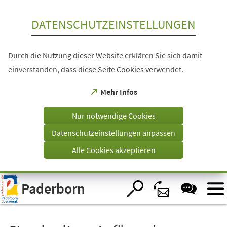
Inhalt anspringen
DATENSCHUTZEINSTELLUNGEN
Durch die Nutzung dieser Website erklären Sie sich damit
einverstanden, dass diese Seite Cookies verwendet.
(Öffnet
Mehr Infos
in
einem
Nur notwendige Cookies
neuen
Tab)
Datenschutzeinstellungen anpassen
Alle Cookies akzeptieren
Visuelle
Paderborn
Assistenzsoftware
öffnen.