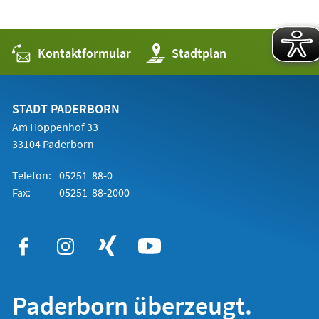
Kontaktformular
(Öffnet
Stadtplan
in
einem
neuen
Tab)
STADT PADERBORN
Am Hoppenhof 33
33104 Paderborn
Telefon:
05251 88-0
Fax:
05251 88-2000
Paderborn überzeugt.