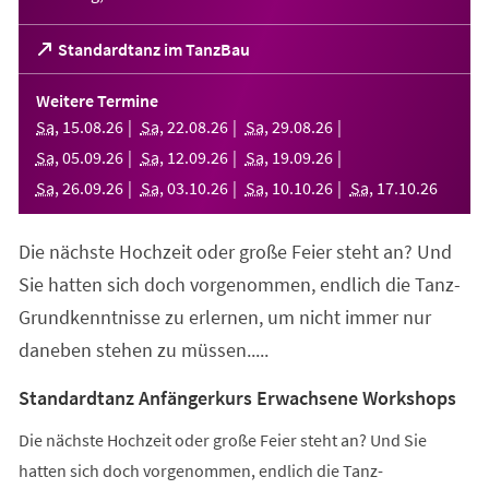
(Öffnet
Standardtanz im TanzBau
in
einem
Weitere Termine
neuen
Sa
,
15
.
08
.
26
Sa
,
22
.
08
.
26
Sa
,
29
.
08
.
26
Tab)
Sa
,
05
.
09
.
26
Sa
,
12
.
09
.
26
Sa
,
19
.
09
.
26
Sa
,
26
.
09
.
26
Sa
,
03
.
10
.
26
Sa
,
10
.
10
.
26
Sa
,
17
.
10
.
26
Die nächste Hochzeit oder große Feier steht an? Und
Sie hatten sich doch vorgenommen, endlich die Tanz-
Grundkenntnisse zu erlernen, um nicht immer nur
daneben stehen zu müssen.....
Standardtanz Anfängerkurs Erwachsene Workshops
Die nächste Hochzeit oder große Feier steht an? Und Sie
hatten sich doch vorgenommen, endlich die Tanz-