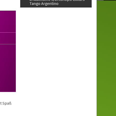
Tango Argentino
it Spaß