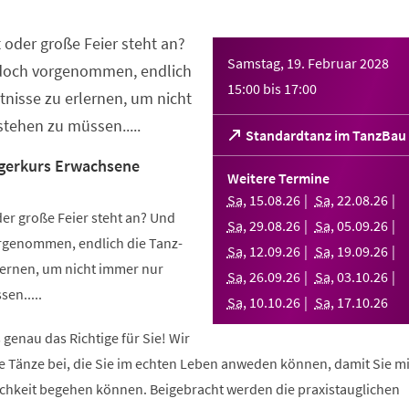
 oder große Feier steht an?
Samstag, 19. Februar 2028
 doch vorgenommen, endlich
15:00
bis
17:00
nisse zu erlernen, um nicht
tehen zu müssen.....
(Öffnet
Standardtanz im TanzBau
in
gerkurs Erwachsene
einem
Weitere Termine
neuen
Sa
,
15
.
08
.
26
Sa
,
22
.
08
.
26
Tab)
er große Feier steht an? Und
Sa
,
29
.
08
.
26
Sa
,
05
.
09
.
26
orgenommen, endlich die Tanz-
Sa
,
12
.
09
.
26
Sa
,
19
.
09
.
26
ernen, um nicht immer nur
Sa
,
26
.
09
.
26
Sa
,
03
.
10
.
26
en.....
Sa
,
10
.
10
.
26
Sa
,
17
.
10
.
26
 genau das Richtige für Sie! Wir
e Tänze bei, die Sie im echten Leben anweden können, damit Sie m
lichkeit begehen können. Beigebracht werden die praxistauglichen