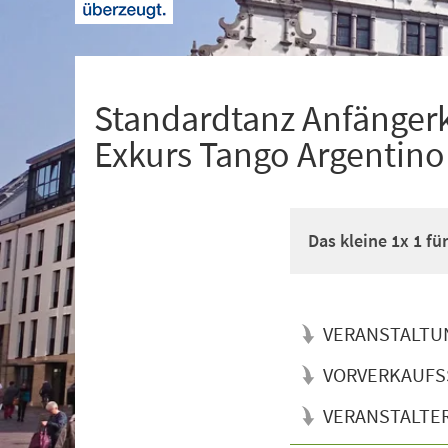
+
1
Standardtanz Anfänger
Exkurs Tango Argentino
Das kleine 1x 1 f
VERANSTALTU
VORVERKAUFS
VERANSTALTE