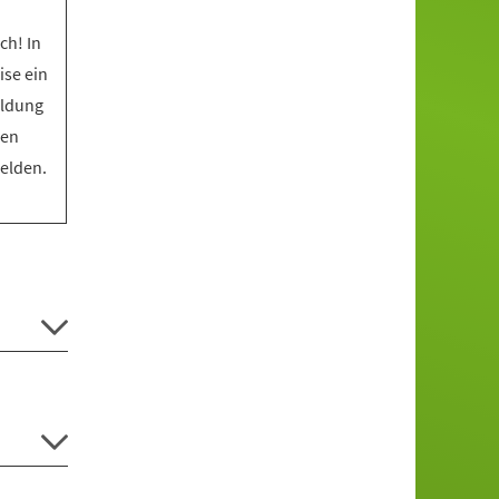
ch! In
ise ein
eldung
den
melden.