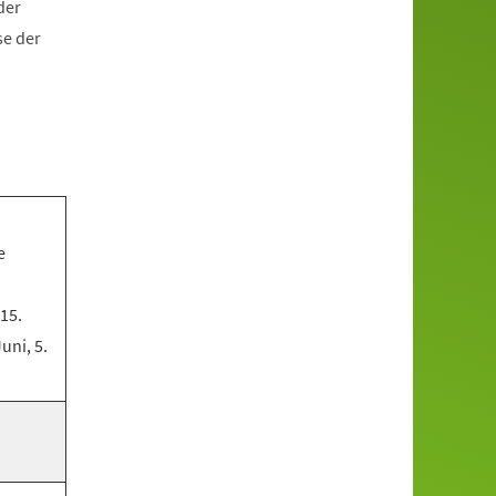
der
se der
e
 15.
Juni, 5.