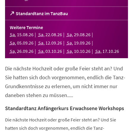
(Öffnet
Standardtanz im TanzBau
in
einem
Weitere Termine
neuen
Sa
,
15
.
08
.
26
Sa
,
22
.
08
.
26
Sa
,
29
.
08
.
26
Tab)
Sa
,
05
.
09
.
26
Sa
,
12
.
09
.
26
Sa
,
19
.
09
.
26
Sa
,
26
.
09
.
26
Sa
,
03
.
10
.
26
Sa
,
10
.
10
.
26
Sa
,
17
.
10
.
26
Die nächste Hochzeit oder große Feier steht an? Und
Sie hatten sich doch vorgenommen, endlich die Tanz-
Grundkenntnisse zu erlernen, um nicht immer nur
daneben stehen zu müssen.....
Standardtanz Anfängerkurs Erwachsene Workshops
Die nächste Hochzeit oder große Feier steht an? Und Sie
hatten sich doch vorgenommen, endlich die Tanz-