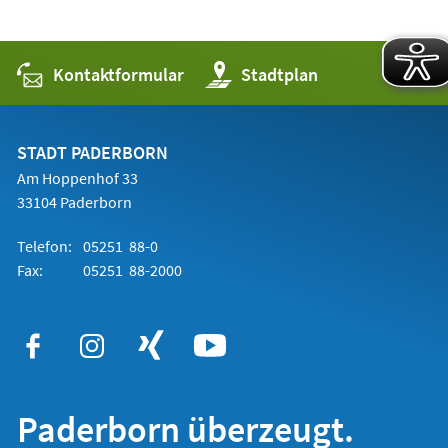
Kontaktformular
(Öffnet
Stadtplan
in
einem
neuen
Tab)
STADT PADERBORN
Am Hoppenhof 33
33104 Paderborn
Telefon:
05251 88-0
Fax:
05251 88-2000
Paderborn überzeugt.