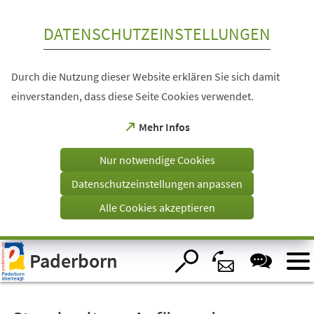
Inhalt anspringen
DATENSCHUTZEINSTELLUNGEN
Durch die Nutzung dieser Website erklären Sie sich damit
einverstanden, dass diese Seite Cookies verwendet.
(Öffnet
Mehr Infos
in
einem
Nur notwendige Cookies
neuen
Tab)
Datenschutzeinstellungen anpassen
Alle Cookies akzeptieren
Visuelle
Paderborn
Assistenzsoftware
öffnen.