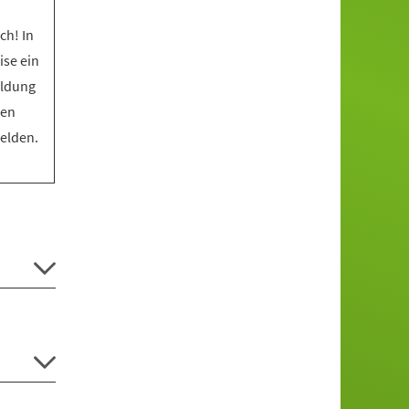
ch! In
ise ein
eldung
den
melden.