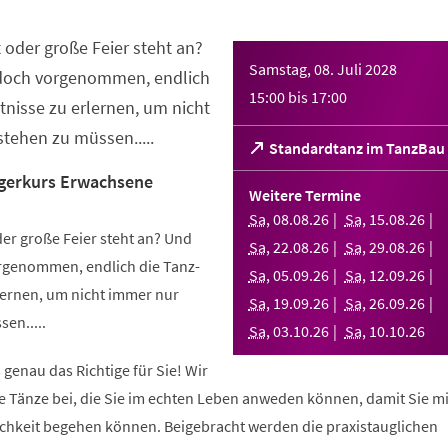
 oder große Feier steht an?
Samstag, 08. Juli 2028
 doch vorgenommen, endlich
15:00
bis
17:00
nisse zu erlernen, um nicht
tehen zu müssen.....
(Öffnet
Standardtanz im TanzBau
in
gerkurs Erwachsene
einem
Weitere Termine
neuen
Sa
,
08
.
08
.
26
Sa
,
15
.
08
.
26
Tab)
er große Feier steht an? Und
Sa
,
22
.
08
.
26
Sa
,
29
.
08
.
26
orgenommen, endlich die Tanz-
Sa
,
05
.
09
.
26
Sa
,
12
.
09
.
26
ernen, um nicht immer nur
Sa
,
19
.
09
.
26
Sa
,
26
.
09
.
26
en.....
Sa
,
03
.
10
.
26
Sa
,
10
.
10
.
26
 genau das Richtige für Sie! Wir
e Tänze bei, die Sie im echten Leben anweden können, damit Sie m
lichkeit begehen können. Beigebracht werden die praxistauglichen