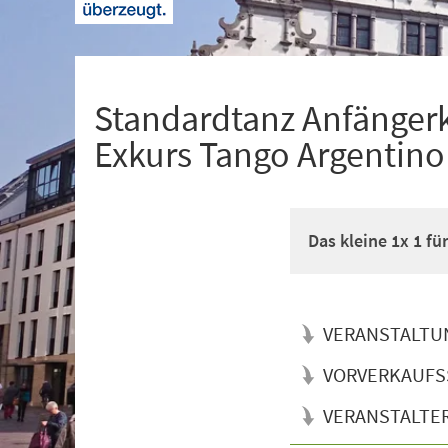
+
1
Standardtanz Anfänger
Exkurs Tango Argentino
Das kleine 1x 1 f
VERANSTALTU
VORVERKAUFS
VERANSTALTE