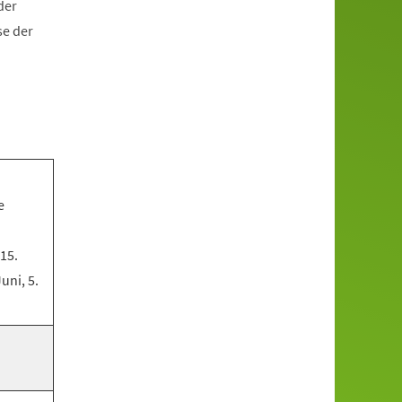
der
se der
e
 15.
Juni, 5.