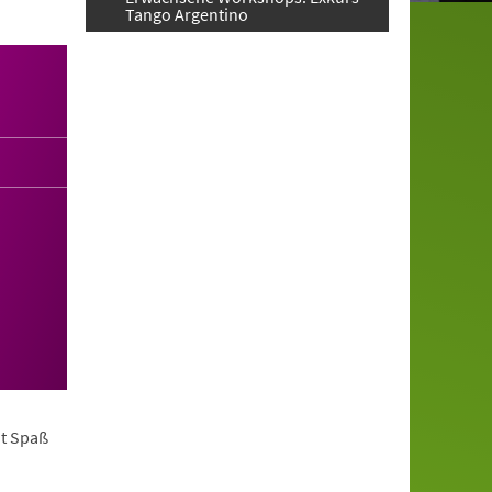
Tango Argentino
it Spaß