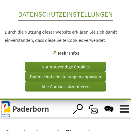
Inhalt anspringen
DATENSCHUTZEINSTELLUNGEN
Durch die Nutzung dieser Website erklären Sie sich damit
einverstanden, dass diese Seite Cookies verwendet.
(Öffnet
Mehr Infos
in
einem
Nur notwendige Cookies
neuen
Tab)
Datenschutzeinstellungen anpassen
Alle Cookies akzeptieren
Visuelle
Paderborn
Assistenzsoftware
öffnen.