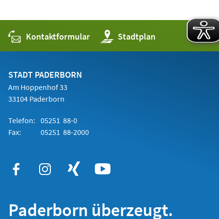
Kontaktformular
(Öffnet
Stadtplan
in
einem
neuen
Tab)
STADT PADERBORN
Am Hoppenhof 33
33104 Paderborn
Telefon:
05251 88-0
Fax:
05251 88-2000
Paderborn überzeugt.