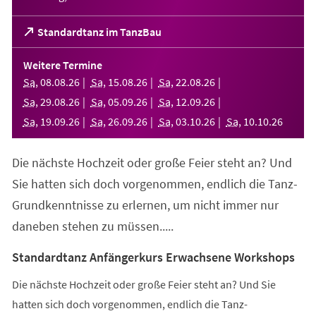
(Öffnet
Standardtanz im TanzBau
in
einem
Weitere Termine
neuen
Sa
,
08
.
08
.
26
Sa
,
15
.
08
.
26
Sa
,
22
.
08
.
26
Tab)
Sa
,
29
.
08
.
26
Sa
,
05
.
09
.
26
Sa
,
12
.
09
.
26
Sa
,
19
.
09
.
26
Sa
,
26
.
09
.
26
Sa
,
03
.
10
.
26
Sa
,
10
.
10
.
26
Die nächste Hochzeit oder große Feier steht an? Und
Sie hatten sich doch vorgenommen, endlich die Tanz-
Grundkenntnisse zu erlernen, um nicht immer nur
daneben stehen zu müssen.....
Standardtanz Anfängerkurs Erwachsene Workshops
Die nächste Hochzeit oder große Feier steht an? Und Sie
hatten sich doch vorgenommen, endlich die Tanz-