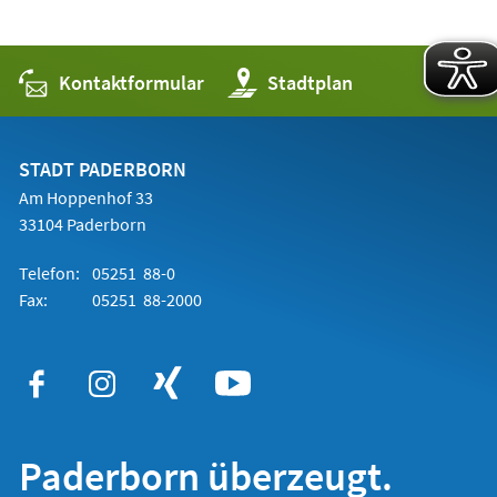
Kontaktformular
(Öffnet
Stadtplan
in
einem
neuen
Tab)
STADT PADERBORN
Am Hoppenhof 33
33104 Paderborn
Telefon:
05251 88-0
Fax:
05251 88-2000
Paderborn überzeugt.