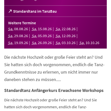
(Öffnet
Standardtanz im TanzBau
in
einem
Weitere Termine
neuen
Sa
,
08
.
08
.
26
Sa
,
15
.
08
.
26
Sa
,
22
.
08
.
26
Tab)
Sa
,
29
.
08
.
26
Sa
,
05
.
09
.
26
Sa
,
12
.
09
.
26
Sa
,
19
.
09
.
26
Sa
,
26
.
09
.
26
Sa
,
03
.
10
.
26
Sa
,
10
.
10
.
26
Die nächste Hochzeit oder große Feier steht an? Und
Sie hatten sich doch vorgenommen, endlich die Tanz-
Grundkenntnisse zu erlernen, um nicht immer nur
daneben stehen zu müssen.....
Standardtanz Anfängerkurs Erwachsene Workshops
Die nächste Hochzeit oder große Feier steht an? Und Sie
hatten sich doch vorgenommen, endlich die Tanz-