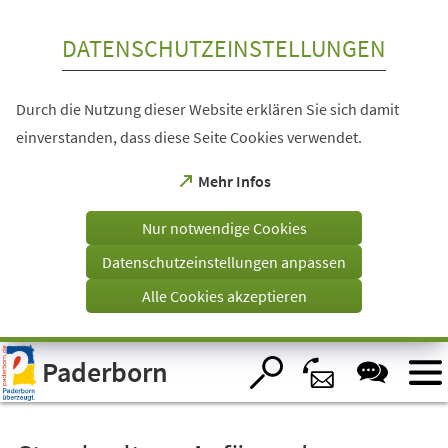
Inhalt anspringen
DATENSCHUTZEINSTELLUNGEN
Durch die Nutzung dieser Website erklären Sie sich damit
einverstanden, dass diese Seite Cookies verwendet.
(Öffnet
Mehr Infos
in
einem
Nur notwendige Cookies
neuen
Tab)
Datenschutzeinstellungen anpassen
Alle Cookies akzeptieren
Visuelle
Paderborn
Assistenzsoftware
öffnen.