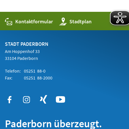
Kontaktformular
(Öffnet
Stadtplan
in
einem
neuen
Tab)
STADT PADERBORN
Am Hoppenhof 33
33104 Paderborn
Telefon:
05251 88-0
Fax:
05251 88-2000
Paderborn überzeugt.