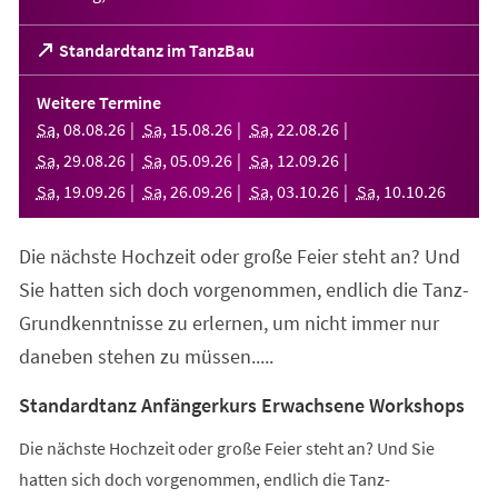
(Öffnet
Standardtanz im TanzBau
in
einem
Weitere Termine
neuen
Sa
,
08
.
08
.
26
Sa
,
15
.
08
.
26
Sa
,
22
.
08
.
26
Tab)
Sa
,
29
.
08
.
26
Sa
,
05
.
09
.
26
Sa
,
12
.
09
.
26
Sa
,
19
.
09
.
26
Sa
,
26
.
09
.
26
Sa
,
03
.
10
.
26
Sa
,
10
.
10
.
26
Die nächste Hochzeit oder große Feier steht an? Und
Sie hatten sich doch vorgenommen, endlich die Tanz-
Grundkenntnisse zu erlernen, um nicht immer nur
daneben stehen zu müssen.....
Standardtanz Anfängerkurs Erwachsene Workshops
Die nächste Hochzeit oder große Feier steht an? Und Sie
hatten sich doch vorgenommen, endlich die Tanz-