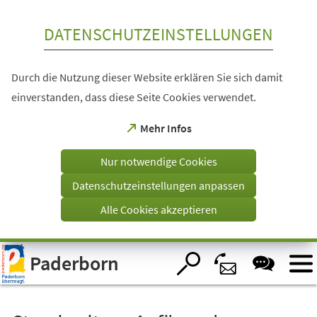
Inhalt anspringen
DATENSCHUTZEINSTELLUNGEN
Durch die Nutzung dieser Website erklären Sie sich damit
einverstanden, dass diese Seite Cookies verwendet.
(Öffnet
Mehr Infos
in
einem
Nur notwendige Cookies
neuen
Tab)
Datenschutzeinstellungen anpassen
Alle Cookies akzeptieren
Visuelle
Paderborn
Assistenzsoftware
öffnen.