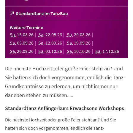
(Öffnet
Standardtanz im TanzBau
in
einem
Weitere Termine
neuen
Sa
,
15
.
08
.
26
Sa
,
22
.
08
.
26
Sa
,
29
.
08
.
26
Tab)
Sa
,
05
.
09
.
26
Sa
,
12
.
09
.
26
Sa
,
19
.
09
.
26
Sa
,
26
.
09
.
26
Sa
,
03
.
10
.
26
Sa
,
10
.
10
.
26
Sa
,
17
.
10
.
26
Die nächste Hochzeit oder große Feier steht an? Und
Sie hatten sich doch vorgenommen, endlich die Tanz-
Grundkenntnisse zu erlernen, um nicht immer nur
daneben stehen zu müssen.....
Standardtanz Anfängerkurs Erwachsene Workshops
Die nächste Hochzeit oder große Feier steht an? Und Sie
hatten sich doch vorgenommen, endlich die Tanz-