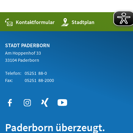
Kontaktformular
(Öffnet
Stadtplan
in
einem
neuen
Tab)
STADT PADERBORN
Am Hoppenhof 33
33104 Paderborn
Telefon:
05251 88-0
Fax:
05251 88-2000
Paderborn überzeugt.