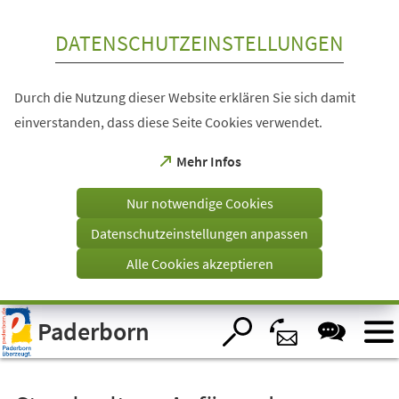
Inhalt anspringen
DATENSCHUTZEINSTELLUNGEN
Durch die Nutzung dieser Website erklären Sie sich damit
einverstanden, dass diese Seite Cookies verwendet.
(Öffnet
Mehr Infos
in
einem
Nur notwendige Cookies
neuen
Tab)
Datenschutzeinstellungen anpassen
Alle Cookies akzeptieren
Visuelle
Paderborn
Assistenzsoftware
öffnen.