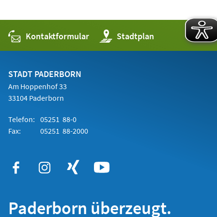
Kontaktformular
(Öffnet
Stadtplan
in
einem
neuen
Tab)
STADT PADERBORN
Am Hoppenhof 33
33104 Paderborn
Telefon:
05251 88-0
Fax:
05251 88-2000
Paderborn überzeugt.