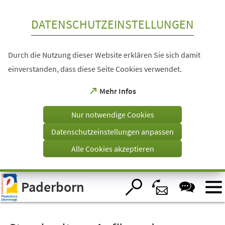
Inhalt anspringen
DATENSCHUTZEINSTELLUNGEN
Durch die Nutzung dieser Website erklären Sie sich damit
einverstanden, dass diese Seite Cookies verwendet.
(Öffnet
Mehr Infos
in
einem
Nur notwendige Cookies
neuen
Tab)
Datenschutzeinstellungen anpassen
Alle Cookies akzeptieren
Visuelle
Paderborn
Assistenzsoftware
öffnen.