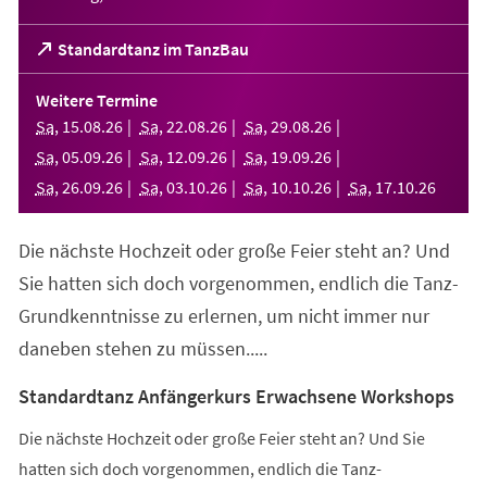
(Öffnet
Standardtanz im TanzBau
in
einem
Weitere Termine
neuen
Sa
,
15
.
08
.
26
Sa
,
22
.
08
.
26
Sa
,
29
.
08
.
26
Tab)
Sa
,
05
.
09
.
26
Sa
,
12
.
09
.
26
Sa
,
19
.
09
.
26
Sa
,
26
.
09
.
26
Sa
,
03
.
10
.
26
Sa
,
10
.
10
.
26
Sa
,
17
.
10
.
26
Die nächste Hochzeit oder große Feier steht an? Und
Sie hatten sich doch vorgenommen, endlich die Tanz-
Grundkenntnisse zu erlernen, um nicht immer nur
daneben stehen zu müssen.....
Standardtanz Anfängerkurs Erwachsene Workshops
Die nächste Hochzeit oder große Feier steht an? Und Sie
hatten sich doch vorgenommen, endlich die Tanz-