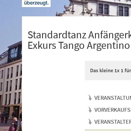
+
1
Standardtanz Anfänger
Exkurs Tango Argentino
Das kleine 1x 1 f
VERANSTALTU
VORVERKAUFS
VERANSTALTE