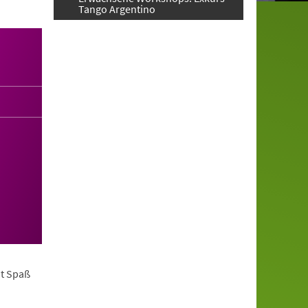
Tango Argentino
it Spaß