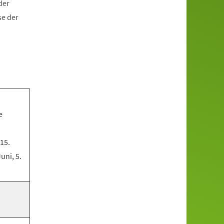
der
se der
e
 15.
Juni, 5.