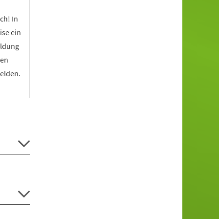
ch! In
ise ein
eldung
den
melden.