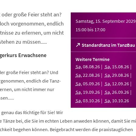
 oder große Feier steht an?
Samstag, 15. September 2029
 doch vorgenommen, endlich
15:00
bis
17:00
nisse zu erlernen, um nicht
tehen zu müssen.....
(Öffnet
Standardtanz im TanzBau
in
gerkurs Erwachsene
einem
Weitere Termine
neuen
Sa
,
08
.
08
.
26
Sa
,
15
.
08
.
26
Tab)
er große Feier steht an? Und
Sa
,
22
.
08
.
26
Sa
,
29
.
08
.
26
orgenommen, endlich die Tanz-
Sa
,
05
.
09
.
26
Sa
,
12
.
09
.
26
ernen, um nicht immer nur
Sa
,
19
.
09
.
26
Sa
,
26
.
09
.
26
en.....
Sa
,
03
.
10
.
26
Sa
,
10
.
10
.
26
 genau das Richtige für Sie! Wir
e Tänze bei, die Sie im echten Leben anweden können, damit Sie m
lichkeit begehen können. Beigebracht werden die praxistauglichen