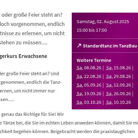
 oder große Feier steht an?
Samstag, 02. August 2025
 doch vorgenommen, endlich
15:00
bis
17:00
nisse zu erlernen, um nicht
tehen zu müssen.....
(Öffnet
Standardtanz im TanzBau
in
gerkurs Erwachsene
einem
Weitere Termine
neuen
Sa
,
08
.
08
.
26
Sa
,
15
.
08
.
26
Tab)
er große Feier steht an? Und
Sa
,
22
.
08
.
26
Sa
,
29
.
08
.
26
orgenommen, endlich die Tanz-
Sa
,
05
.
09
.
26
Sa
,
12
.
09
.
26
ernen, um nicht immer nur
Sa
,
19
.
09
.
26
Sa
,
26
.
09
.
26
en.....
Sa
,
03
.
10
.
26
Sa
,
10
.
10
.
26
 genau das Richtige für Sie! Wir
e Tänze bei, die Sie im echten Leben anweden können, damit Sie m
lichkeit begehen können. Beigebracht werden die praxistauglichen