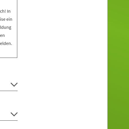
ch! In
ise ein
eldung
den
melden.