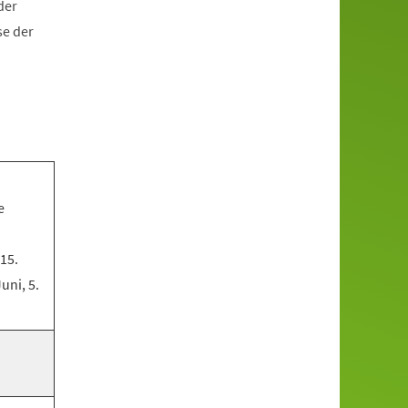
der
se der
e
 15.
Juni, 5.