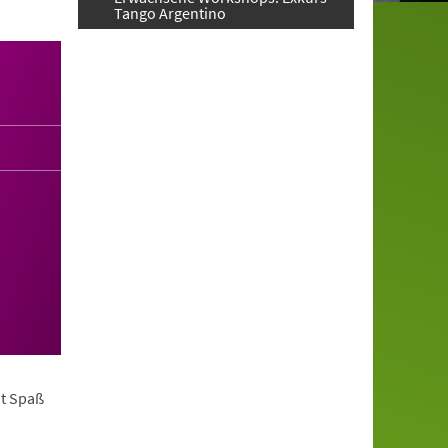
Tango Argentino
it Spaß