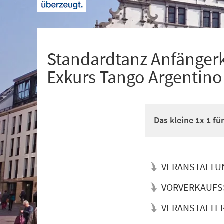
+
1
Standardtanz Anfänger
Exkurs Tango Argentino
Das kleine 1x 1 f
VERANSTALTU
VORVERKAUFS
VERANSTALTE