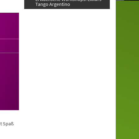
Tango Argentino
it Spaß