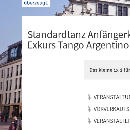
+
1
Standardtanz Anfänger
Exkurs Tango Argentino
Das kleine 1x 1 f
VERANSTALTU
VORVERKAUFS
VERANSTALTE