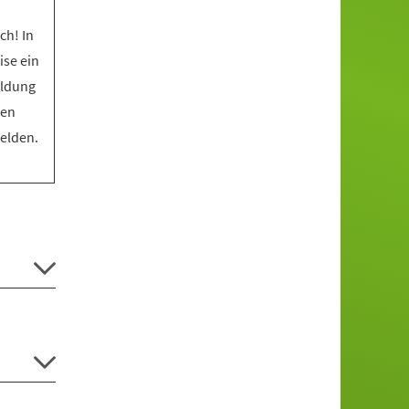
ch! In
ise ein
eldung
den
melden.