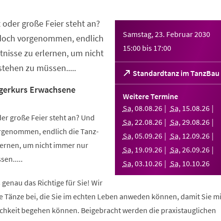
 oder große Feier steht an?
Samstag, 23. Februar 2030
 doch vorgenommen, endlich
15:00
bis
17:00
nisse zu erlernen, um nicht
tehen zu müssen.....
(Öffnet
Standardtanz im TanzBau
in
gerkurs Erwachsene
einem
Weitere Termine
neuen
Sa
,
08
.
08
.
26
Sa
,
15
.
08
.
26
Tab)
er große Feier steht an? Und
Sa
,
22
.
08
.
26
Sa
,
29
.
08
.
26
orgenommen, endlich die Tanz-
Sa
,
05
.
09
.
26
Sa
,
12
.
09
.
26
ernen, um nicht immer nur
Sa
,
19
.
09
.
26
Sa
,
26
.
09
.
26
en.....
Sa
,
03
.
10
.
26
Sa
,
10
.
10
.
26
 genau das Richtige für Sie! Wir
e Tänze bei, die Sie im echten Leben anweden können, damit Sie m
lichkeit begehen können. Beigebracht werden die praxistauglichen