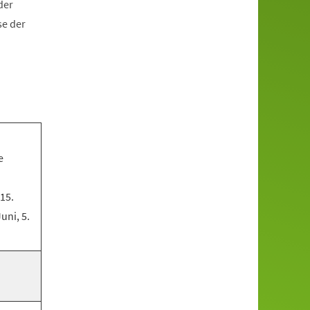
der
se der
e
 15.
Juni, 5.