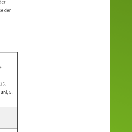
der
se der
e
 15.
Juni, 5.