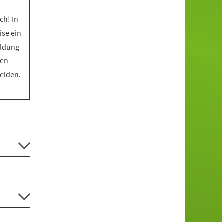
ch! In
ise ein
eldung
den
melden.