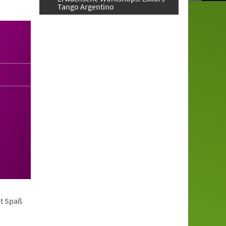
Tango Argentino
it Spaß