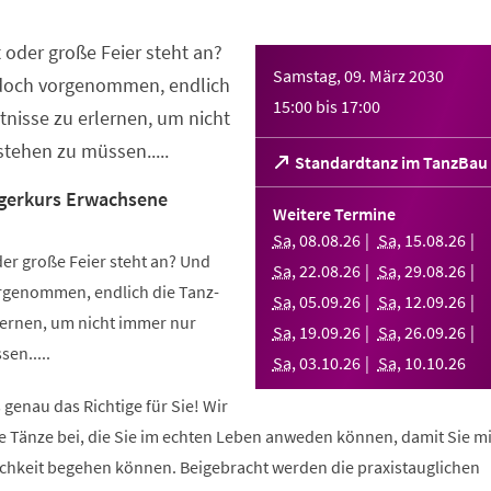
 oder große Feier steht an?
Samstag, 09. März 2030
 doch vorgenommen, endlich
15:00
bis
17:00
nisse zu erlernen, um nicht
tehen zu müssen.....
(Öffnet
Standardtanz im TanzBau
in
gerkurs Erwachsene
einem
Weitere Termine
neuen
Sa
,
08
.
08
.
26
Sa
,
15
.
08
.
26
Tab)
er große Feier steht an? Und
Sa
,
22
.
08
.
26
Sa
,
29
.
08
.
26
orgenommen, endlich die Tanz-
Sa
,
05
.
09
.
26
Sa
,
12
.
09
.
26
ernen, um nicht immer nur
Sa
,
19
.
09
.
26
Sa
,
26
.
09
.
26
en.....
Sa
,
03
.
10
.
26
Sa
,
10
.
10
.
26
 genau das Richtige für Sie! Wir
e Tänze bei, die Sie im echten Leben anweden können, damit Sie m
lichkeit begehen können. Beigebracht werden die praxistauglichen