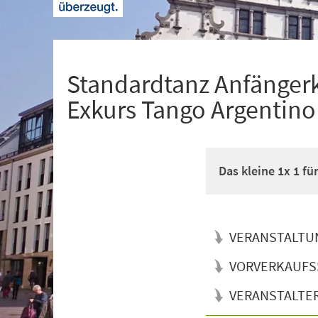
+
1
Standardtanz Anfänger
Exkurs Tango Argentino
Das kleine 1x 1 f
VERANSTALTU
VORVERKAUFS
VERANSTALTE