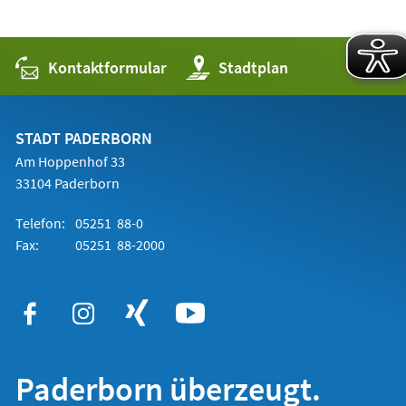
Kontaktformular
(Öffnet
Stadtplan
in
einem
neuen
Tab)
STADT PADERBORN
Am Hoppenhof 33
33104 Paderborn
Telefon:
05251 88-0
Fax:
05251 88-2000
Paderborn überzeugt.