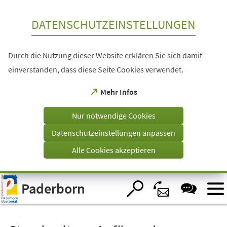
Inhalt anspringen
DATENSCHUTZEINSTELLUNGEN
Durch die Nutzung dieser Website erklären Sie sich damit
einverstanden, dass diese Seite Cookies verwendet.
(Öffnet
Mehr Infos
in
einem
Nur notwendige Cookies
neuen
Tab)
Datenschutzeinstellungen anpassen
Alle Cookies akzeptieren
Visuelle
Paderborn
Assistenzsoftware
öffnen.