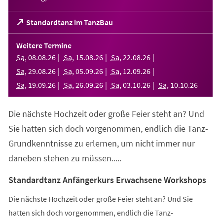
(Öffnet
Standardtanz im TanzBau
in
einem
Weitere Termine
neuen
Sa
,
08
.
08
.
26
Sa
,
15
.
08
.
26
Sa
,
22
.
08
.
26
Tab)
Sa
,
29
.
08
.
26
Sa
,
05
.
09
.
26
Sa
,
12
.
09
.
26
Sa
,
19
.
09
.
26
Sa
,
26
.
09
.
26
Sa
,
03
.
10
.
26
Sa
,
10
.
10
.
26
Die nächste Hochzeit oder große Feier steht an? Und
Sie hatten sich doch vorgenommen, endlich die Tanz-
Grundkenntnisse zu erlernen, um nicht immer nur
daneben stehen zu müssen.....
Standardtanz Anfängerkurs Erwachsene Workshops
Die nächste Hochzeit oder große Feier steht an? Und Sie
hatten sich doch vorgenommen, endlich die Tanz-