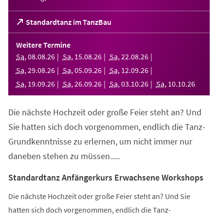
(Öffnet
Standardtanz im TanzBau
in
einem
Weitere Termine
neuen
Sa
,
08
.
08
.
26
Sa
,
15
.
08
.
26
Sa
,
22
.
08
.
26
Tab)
Sa
,
29
.
08
.
26
Sa
,
05
.
09
.
26
Sa
,
12
.
09
.
26
Sa
,
19
.
09
.
26
Sa
,
26
.
09
.
26
Sa
,
03
.
10
.
26
Sa
,
10
.
10
.
26
Die nächste Hochzeit oder große Feier steht an? Und
Sie hatten sich doch vorgenommen, endlich die Tanz-
Grundkenntnisse zu erlernen, um nicht immer nur
daneben stehen zu müssen.....
Standardtanz Anfängerkurs Erwachsene Workshops
Die nächste Hochzeit oder große Feier steht an? Und Sie
hatten sich doch vorgenommen, endlich die Tanz-