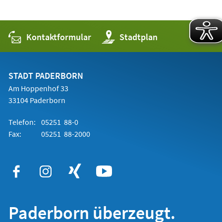
Kontaktformular
(Öffnet
Stadtplan
in
einem
neuen
Tab)
STADT PADERBORN
Am Hoppenhof 33
33104 Paderborn
Telefon:
05251 88-0
Fax:
05251 88-2000
Paderborn überzeugt.