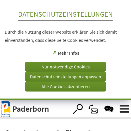
Inhalt anspringen
DATENSCHUTZEINSTELLUNGEN
Durch die Nutzung dieser Website erklären Sie sich damit
einverstanden, dass diese Seite Cookies verwendet.
(Öffnet
Mehr Infos
in
einem
Nur notwendige Cookies
neuen
Tab)
Datenschutzeinstellungen anpassen
Alle Cookies akzeptieren
Visuelle
Paderborn
Assistenzsoftware
öffnen.