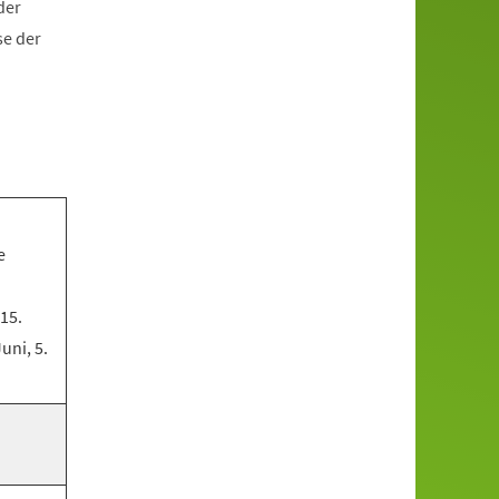
der
se der
e
 15.
Juni, 5.