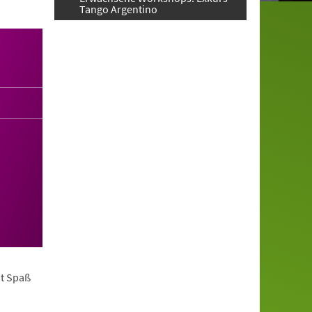
Tango Argentino
it Spaß