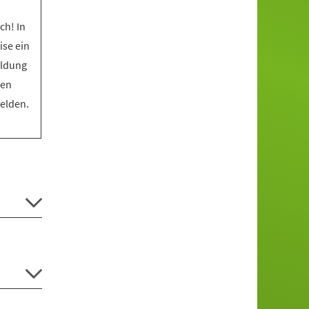
ch! In
ise ein
eldung
den
melden.