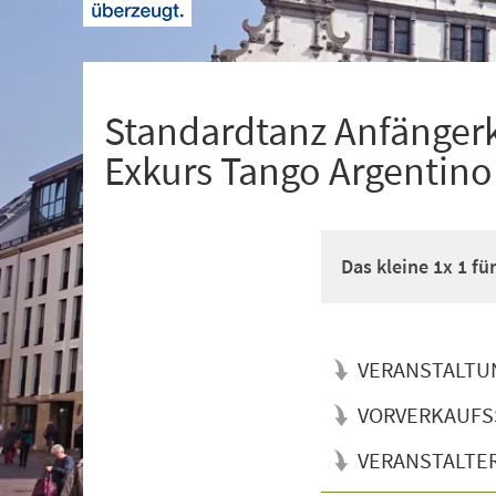
+
1
Standardtanz Anfänger
Exkurs Tango Argentino
Das kleine 1x 1 f
VERANSTALTU
VORVERKAUFS
VERANSTALTE