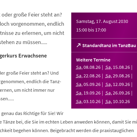
 oder große Feier steht an?
Samstag, 17. August 2030
 doch vorgenommen, endlich
15:00
bis
17:00
nisse zu erlernen, um nicht
tehen zu müssen.....
(Öffnet
Standardtanz im TanzBau
in
gerkurs Erwachsene
einem
Weitere Termine
neuen
Sa
,
08
.
08
.
26
Sa
,
15
.
08
.
26
Tab)
er große Feier steht an? Und
Sa
,
22
.
08
.
26
Sa
,
29
.
08
.
26
orgenommen, endlich die Tanz-
Sa
,
05
.
09
.
26
Sa
,
12
.
09
.
26
ernen, um nicht immer nur
Sa
,
19
.
09
.
26
Sa
,
26
.
09
.
26
en.....
Sa
,
03
.
10
.
26
Sa
,
10
.
10
.
26
 genau das Richtige für Sie! Wir
e Tänze bei, die Sie im echten Leben anweden können, damit Sie m
lichkeit begehen können. Beigebracht werden die praxistauglichen