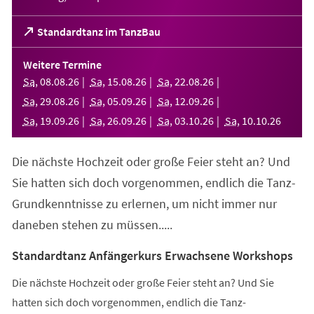
(Öffnet
Standardtanz im TanzBau
in
einem
Weitere Termine
neuen
Sa
,
08
.
08
.
26
Sa
,
15
.
08
.
26
Sa
,
22
.
08
.
26
Tab)
Sa
,
29
.
08
.
26
Sa
,
05
.
09
.
26
Sa
,
12
.
09
.
26
Sa
,
19
.
09
.
26
Sa
,
26
.
09
.
26
Sa
,
03
.
10
.
26
Sa
,
10
.
10
.
26
Die nächste Hochzeit oder große Feier steht an? Und
Sie hatten sich doch vorgenommen, endlich die Tanz-
Grundkenntnisse zu erlernen, um nicht immer nur
daneben stehen zu müssen.....
Standardtanz Anfängerkurs Erwachsene Workshops
Die nächste Hochzeit oder große Feier steht an? Und Sie
hatten sich doch vorgenommen, endlich die Tanz-