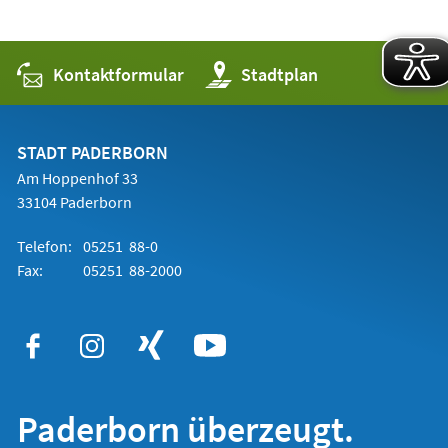
Kontaktformular
(Öffnet
Stadtplan
in
einem
neuen
Tab)
STADT PADERBORN
Am Hoppenhof 33
33104 Paderborn
Telefon:
05251 88-0
Fax:
05251 88-2000
Paderborn überzeugt.