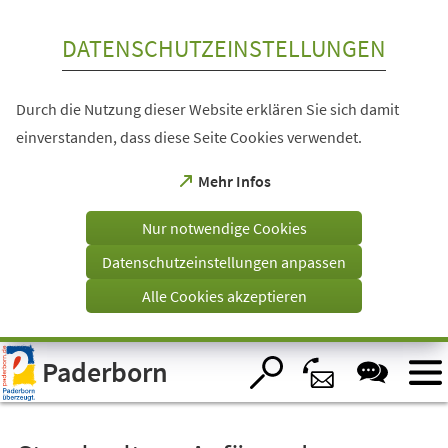
Inhalt anspringen
DATENSCHUTZEINSTELLUNGEN
Durch die Nutzung dieser Website erklären Sie sich damit
einverstanden, dass diese Seite Cookies verwendet.
(Öffnet
Mehr Infos
in
einem
Nur notwendige Cookies
neuen
Tab)
Datenschutzeinstellungen anpassen
Alle Cookies akzeptieren
Visuelle
Paderborn
Assistenzsoftware
öffnen.