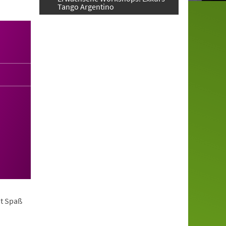
Tango Argentino
it Spaß