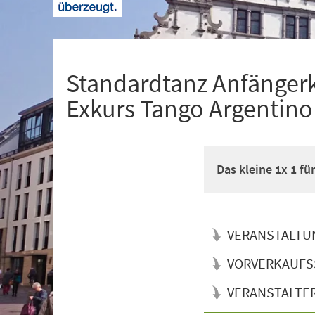
+
1
Standardtanz Anfänger
Exkurs Tango Argentino
Das kleine 1x 1 f
VERANSTALTU
VORVERKAUFS
VERANSTALTE