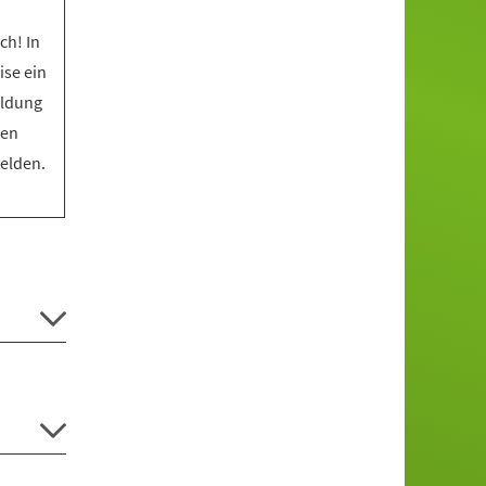
ch! In
ise ein
eldung
den
melden.