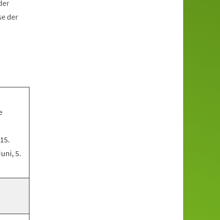
der
se der
e
 15.
Juni, 5.