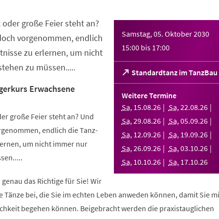
 oder große Feier steht an?
Samstag, 05. Oktober 2030
 doch vorgenommen, endlich
15:00
bis
17:00
nisse zu erlernen, um nicht
tehen zu müssen.....
(Öffnet
Standardtanz im TanzBau
in
gerkurs Erwachsene
einem
Weitere Termine
neuen
Sa
,
15
.
08
.
26
Sa
,
22
.
08
.
26
Tab)
er große Feier steht an? Und
Sa
,
29
.
08
.
26
Sa
,
05
.
09
.
26
orgenommen, endlich die Tanz-
Sa
,
12
.
09
.
26
Sa
,
19
.
09
.
26
ernen, um nicht immer nur
Sa
,
26
.
09
.
26
Sa
,
03
.
10
.
26
en.....
Sa
,
10
.
10
.
26
Sa
,
17
.
10
.
26
 genau das Richtige für Sie! Wir
e Tänze bei, die Sie im echten Leben anweden können, damit Sie m
lichkeit begehen können. Beigebracht werden die praxistauglichen