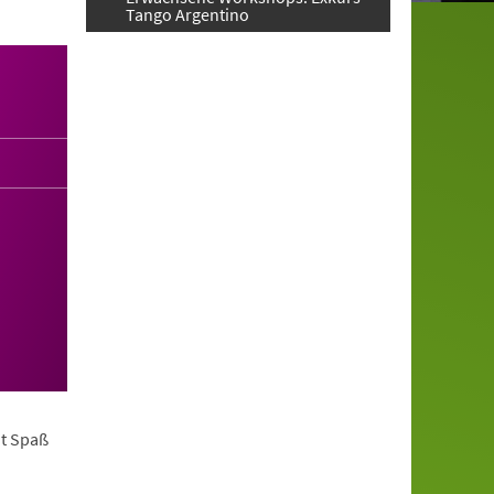
Tango Argentino
it Spaß