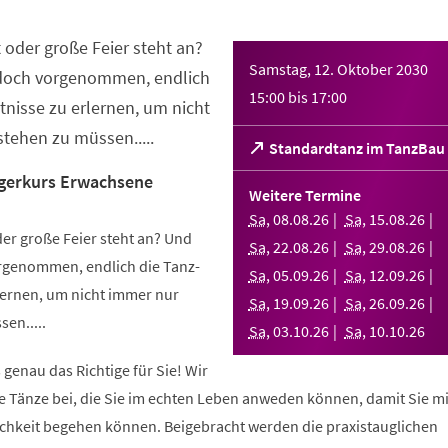
 oder große Feier steht an?
Samstag, 12. Oktober 2030
 doch vorgenommen, endlich
15:00
bis
17:00
nisse zu erlernen, um nicht
tehen zu müssen.....
(Öffnet
Standardtanz im TanzBau
in
gerkurs Erwachsene
einem
Weitere Termine
neuen
Sa
,
08
.
08
.
26
Sa
,
15
.
08
.
26
Tab)
er große Feier steht an? Und
Sa
,
22
.
08
.
26
Sa
,
29
.
08
.
26
orgenommen, endlich die Tanz-
Sa
,
05
.
09
.
26
Sa
,
12
.
09
.
26
ernen, um nicht immer nur
Sa
,
19
.
09
.
26
Sa
,
26
.
09
.
26
en.....
Sa
,
03
.
10
.
26
Sa
,
10
.
10
.
26
 genau das Richtige für Sie! Wir
e Tänze bei, die Sie im echten Leben anweden können, damit Sie m
lichkeit begehen können. Beigebracht werden die praxistauglichen