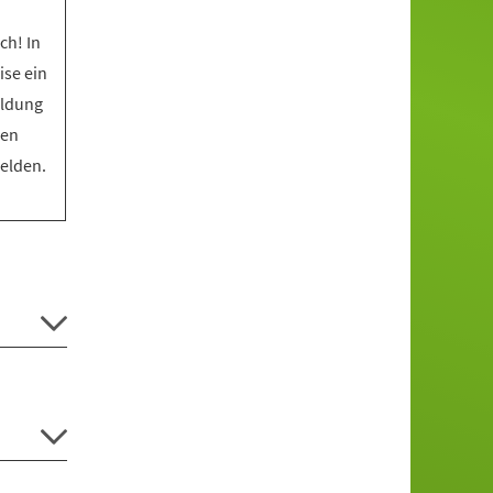
ch! In
ise ein
eldung
den
melden.