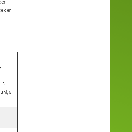
der
se der
e
 15.
Juni, 5.