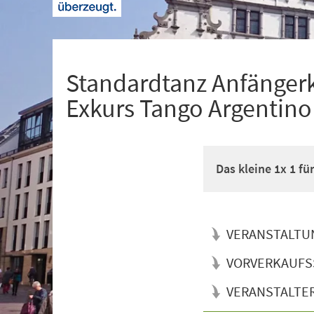
+
1
Standardtanz Anfänger
Exkurs Tango Argentino
Das kleine 1x 1 f
VERANSTALTU
VORVERKAUFS
VERANSTALTE