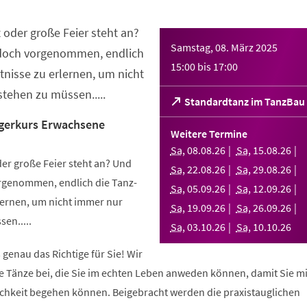
 oder große Feier steht an?
Samstag, 08. März 2025
 doch vorgenommen, endlich
15:00
bis
17:00
nisse zu erlernen, um nicht
tehen zu müssen.....
(Öffnet
Standardtanz im TanzBau
in
gerkurs Erwachsene
einem
Weitere Termine
neuen
Sa
,
08
.
08
.
26
Sa
,
15
.
08
.
26
Tab)
er große Feier steht an? Und
Sa
,
22
.
08
.
26
Sa
,
29
.
08
.
26
orgenommen, endlich die Tanz-
Sa
,
05
.
09
.
26
Sa
,
12
.
09
.
26
ernen, um nicht immer nur
Sa
,
19
.
09
.
26
Sa
,
26
.
09
.
26
en.....
Sa
,
03
.
10
.
26
Sa
,
10
.
10
.
26
 genau das Richtige für Sie! Wir
e Tänze bei, die Sie im echten Leben anweden können, damit Sie m
lichkeit begehen können. Beigebracht werden die praxistauglichen