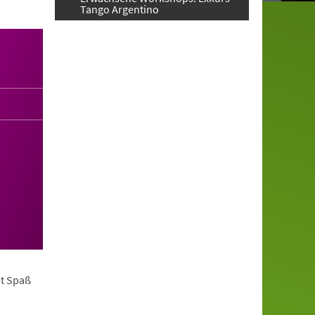
Tango Argentino
it Spaß