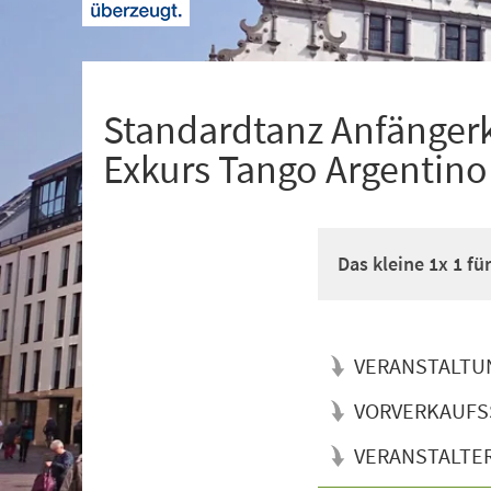
+
1
Standardtanz Anfänger
Exkurs Tango Argentino
Das kleine 1x 1 f
VERANSTALTU
VORVERKAUFS
VERANSTALTE