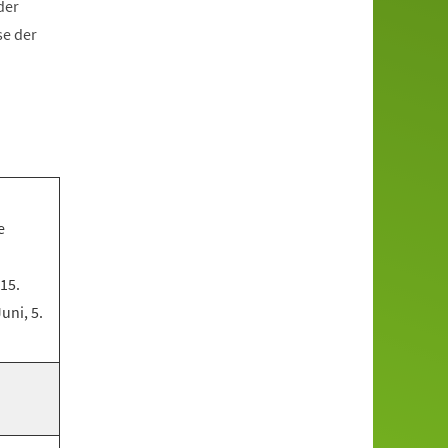
der
se der
e
 15.
Juni, 5.