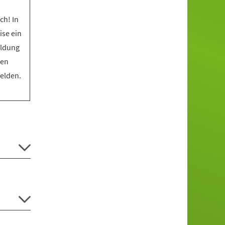
ch! In
ise ein
eldung
den
melden.