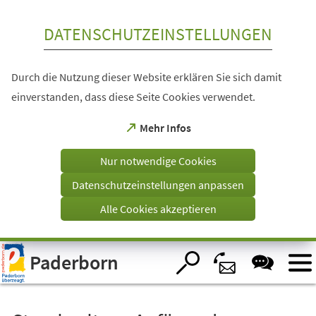
Inhalt anspringen
DATENSCHUTZEINSTELLUNGEN
Durch die Nutzung dieser Website erklären Sie sich damit
einverstanden, dass diese Seite Cookies verwendet.
(Öffnet
Mehr Infos
in
einem
Nur notwendige Cookies
neuen
Tab)
Datenschutzeinstellungen anpassen
Alle Cookies akzeptieren
Visuelle
Paderborn
Assistenzsoftware
öffnen.