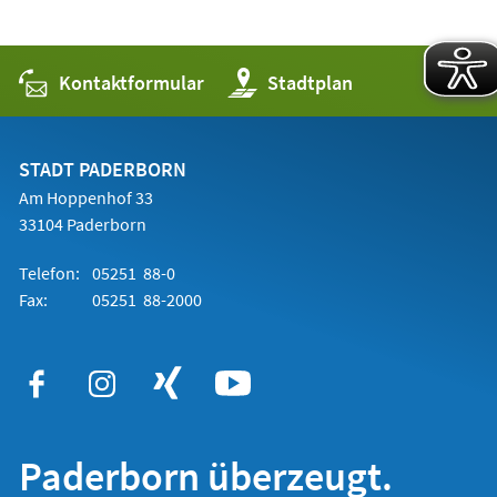
Kontaktformular
(Öffnet
Stadtplan
in
einem
neuen
Tab)
STADT PADERBORN
Am Hoppenhof 33
33104 Paderborn
Telefon:
05251 88-0
Fax:
05251 88-2000
Paderborn überzeugt.