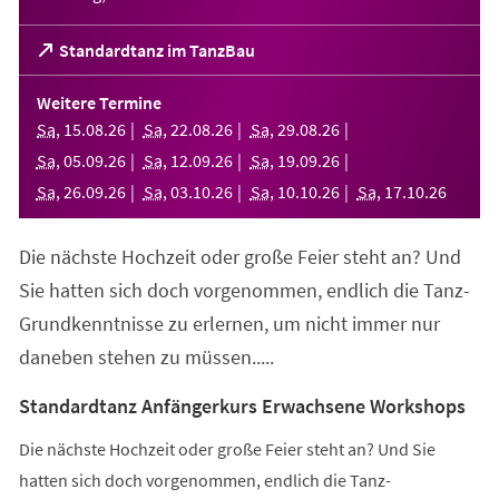
(Öffnet
Standardtanz im TanzBau
in
einem
Weitere Termine
neuen
Sa
,
15
.
08
.
26
Sa
,
22
.
08
.
26
Sa
,
29
.
08
.
26
Tab)
Sa
,
05
.
09
.
26
Sa
,
12
.
09
.
26
Sa
,
19
.
09
.
26
Sa
,
26
.
09
.
26
Sa
,
03
.
10
.
26
Sa
,
10
.
10
.
26
Sa
,
17
.
10
.
26
Die nächste Hochzeit oder große Feier steht an? Und
Sie hatten sich doch vorgenommen, endlich die Tanz-
Grundkenntnisse zu erlernen, um nicht immer nur
daneben stehen zu müssen.....
Standardtanz Anfängerkurs Erwachsene Workshops
Die nächste Hochzeit oder große Feier steht an? Und Sie
hatten sich doch vorgenommen, endlich die Tanz-