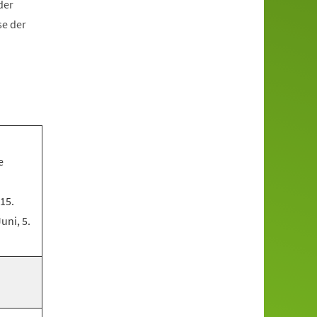
der
se der
e
 15.
Juni, 5.