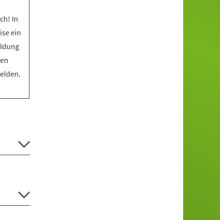
ch! In
ise ein
eldung
den
melden.