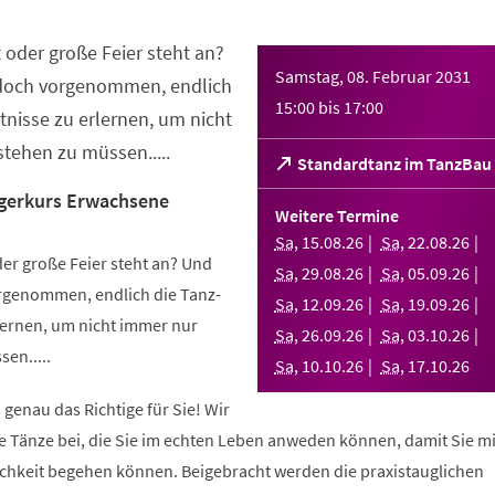
 oder große Feier steht an?
Samstag, 08. Februar 2031
 doch vorgenommen, endlich
15:00
bis
17:00
nisse zu erlernen, um nicht
tehen zu müssen.....
(Öffnet
Standardtanz im TanzBau
in
gerkurs Erwachsene
einem
Weitere Termine
neuen
Sa
,
15
.
08
.
26
Sa
,
22
.
08
.
26
Tab)
er große Feier steht an? Und
Sa
,
29
.
08
.
26
Sa
,
05
.
09
.
26
orgenommen, endlich die Tanz-
Sa
,
12
.
09
.
26
Sa
,
19
.
09
.
26
ernen, um nicht immer nur
Sa
,
26
.
09
.
26
Sa
,
03
.
10
.
26
en.....
Sa
,
10
.
10
.
26
Sa
,
17
.
10
.
26
 genau das Richtige für Sie! Wir
e Tänze bei, die Sie im echten Leben anweden können, damit Sie m
lichkeit begehen können. Beigebracht werden die praxistauglichen