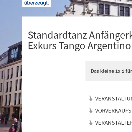
+
1
Standardtanz Anfänger
Exkurs Tango Argentino
Das kleine 1x 1 f
VERANSTALTU
VORVERKAUFS
VERANSTALTE