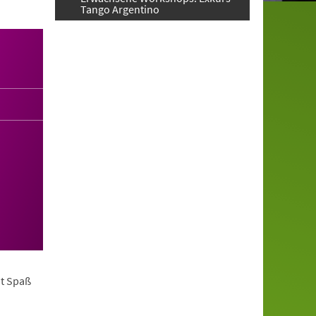
Tango Argentino
it Spaß